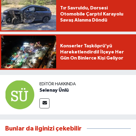
Tır Savruldu, Dorsesi
Otomobile Çarptı! Karayolu
Savaş Alanına Döndü
Konserler Taşköprü’yü
Hareketlendirdi! İlçeye Her
Gün On Binlerce Kişi Geliyor
EDITÖR HAKKINDA
Selenay Ünlü
Bunlar da ilginizi çekebilir