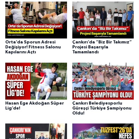
Orta’da Sporun Adresi
Çankırı’da “Biz Bir Takımız”
Değişiyor! Fitness Salonu
Projesi Başarıyla
Kapılarını Açtı
Tamamlandı
Hasan Ege Akdoğan Süper
Çankırı Belediyesporlu
Lig’de!
Güreşçi Türkiye Şampiyonu
Oldu!