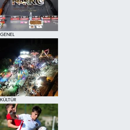
KÜLTÜR SANAT
MAGAZİN
GENEL
SAĞLIK
SİYASET
SPOR
TEKNOLOJİ
VİZYONDAKİLER
KÜLTÜR
YAŞAM