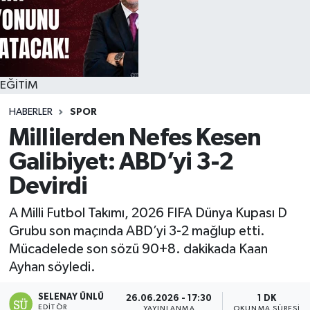
EĞİTİM
HABERLER
SPOR
Millilerden Nefes Kesen
Galibiyet: ABD’yi 3-2
Devirdi
A Milli Futbol Takımı, 2026 FIFA Dünya Kupası D
Grubu son maçında ABD’yi 3-2 mağlup etti.
Mücadelede son sözü 90+8. dakikada Kaan
Ayhan söyledi.
SELENAY ÜNLÜ
26.06.2026 - 17:30
1 DK
EDITÖR
YAYINLANMA
OKUNMA SÜRESI