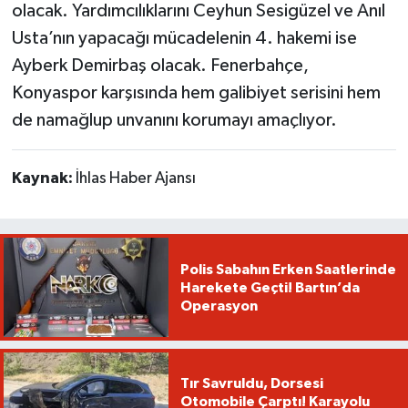
olacak. Yardımcılıklarını Ceyhun Sesigüzel ve Anıl
Usta’nın yapacağı mücadelenin 4. hakemi ise
Ayberk Demirbaş olacak. Fenerbahçe,
Konyaspor karşısında hem galibiyet serisini hem
de namağlup unvanını korumayı amaçlıyor.
Kaynak:
İhlas Haber Ajansı
Polis Sabahın Erken Saatlerinde
Harekete Geçti! Bartın’da
Operasyon
Tır Savruldu, Dorsesi
Otomobile Çarptı! Karayolu