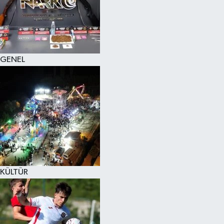
KÜLTÜR SANAT
MAGAZİN
GENEL
SAĞLIK
SİYASET
SPOR
TEKNOLOJİ
VİZYONDAKİLER
KÜLTÜR
YAŞAM