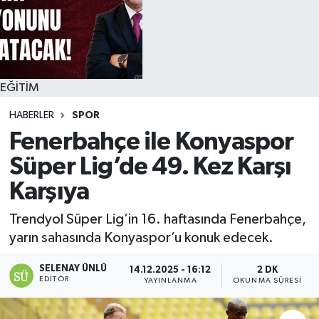
EĞİTİM
HABERLER
SPOR
Fenerbahçe ile Konyaspor
Süper Lig’de 49. Kez Karşı
Karşıya
Trendyol Süper Lig’in 16. haftasında Fenerbahçe,
yarın sahasında Konyaspor’u konuk edecek.
SELENAY ÜNLÜ
14.12.2025 - 16:12
2 DK
EDITÖR
YAYINLANMA
OKUNMA SÜRESI