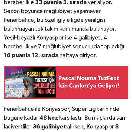
beraberlikle
33 puanla 3. sırada
yer alıyor.
Sezon boyunca mağlubiyet yaşamayan
Fenerbahçe, bu özelliğiyle ligde yenilgisi
bulunmayan tek takım konumunda bulunuyor.
Yeşil-beyazlı Konyaspor ise 4 galibiyet, 4
beraberlik ve 7 mağlubiyet sonucunda topladığı
16 puanla 12. sırada
haftaya giriyor.
Pascal Nouma TuzFest
İçin Çankırı’ya Geliyor!
Fenerbahçe ile Konyaspor, Süper Lig tarihinde
bugüne kadar
48 kez
karşılaştı. Bu maçlarda sarı-
lacivertliler
36 galibiyet
alırken, Konyaspor
8