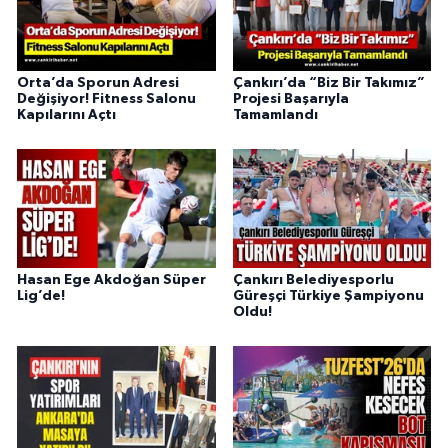
Orta’da Sporun Adresi
Çankırı’da “Biz Bir Takımız”
Değişiyor! Fitness Salonu
Projesi Başarıyla
Kapılarını Açtı
Tamamlandı
Hasan Ege Akdoğan Süper
Çankırı Belediyesporlu
Lig’de!
Güreşçi Türkiye Şampiyonu
Oldu!