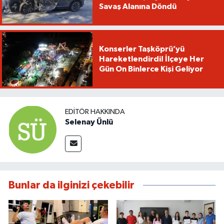
Savaş Alanına Döndü
Konserler Taşköprü’yü
Hareketlendirdi! İlçeye Her
Gün On Binlerce Kişi Geliyor
EDITÖR HAKKINDA
Selenay Ünlü
Bunlar da ilginizi çekebilir