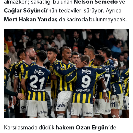
almazken; sakatlığı bulunan
Nelson Semedo
ve
Çağlar Söyüncü
’nün tedavileri sürüyor. Ayrıca
Mert Hakan Yandaş
da kadroda bulunmayacak.
Karşılaşmada düdük
hakem Ozan Ergün
’de