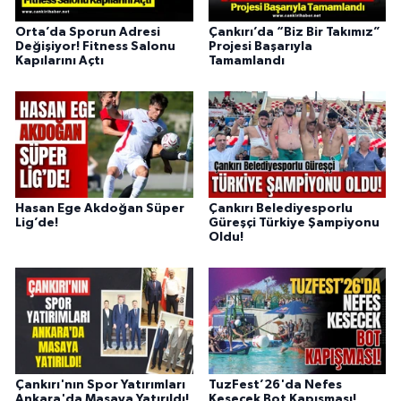
Orta’da Sporun Adresi
Çankırı’da “Biz Bir Takımız”
Değişiyor! Fitness Salonu
Projesi Başarıyla
Kapılarını Açtı
Tamamlandı
Hasan Ege Akdoğan Süper
Çankırı Belediyesporlu
Lig’de!
Güreşçi Türkiye Şampiyonu
Oldu!
Çankırı'nın Spor Yatırımları
TuzFest’26'da Nefes
Ankara'da Masaya Yatırıldı!
Kesecek Bot Kapışması!