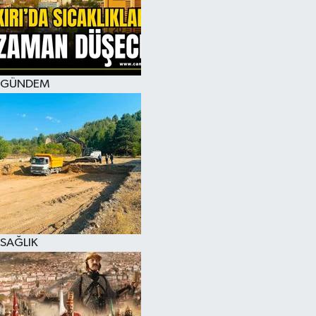
KÜLTÜR SANAT
MAGAZİN
GÜNDEM
SAĞLIK
SİYASET
SPOR
TEKNOLOJİ
VİZYONDAKİLER
SAĞLIK
YAŞAM