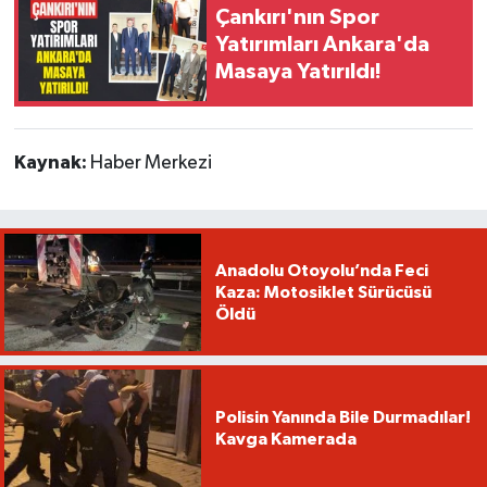
Çankırı'nın Spor
Yatırımları Ankara'da
Masaya Yatırıldı!
Kaynak:
Haber Merkezi
Anadolu Otoyolu’nda Feci
Kaza: Motosiklet Sürücüsü
Öldü
Polisin Yanında Bile Durmadılar!
Kavga Kamerada