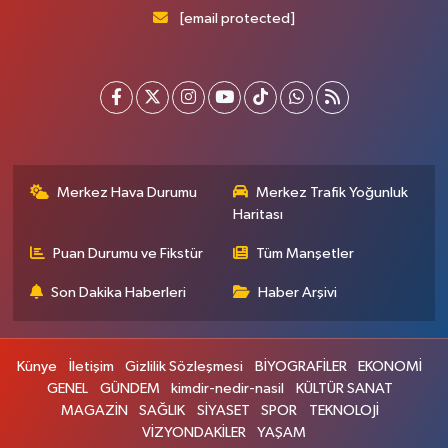
[email protected]
Merkez Hava Durumu
Merkez Trafik Yoğunluk
Haritası
Puan Durumu ve Fikstür
Tüm Manşetler
Son Dakika Haberleri
Haber Arşivi
Künye
İletişim
Gizlilik Sözleşmesi
BİYOGRAFİLER
EKONOMİ
GENEL
GÜNDEM
kimdir-nedir-nasil
KÜLTÜR SANAT
MAGAZİN
SAĞLIK
SİYASET
SPOR
TEKNOLOJİ
VİZYONDAKİLER
YAŞAM