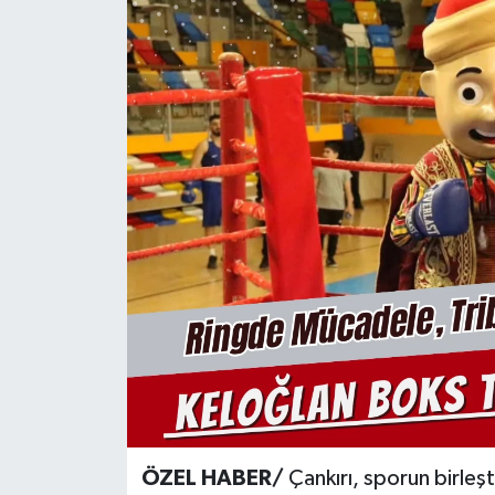
KÜLTÜR SANAT
MAGAZİN
SAĞLIK
SİYASET
SPOR
TEKNOLOJİ
VİZYONDAKİLER
YAŞAM
ÖZEL HABER/
Çankırı, sporun birleşt