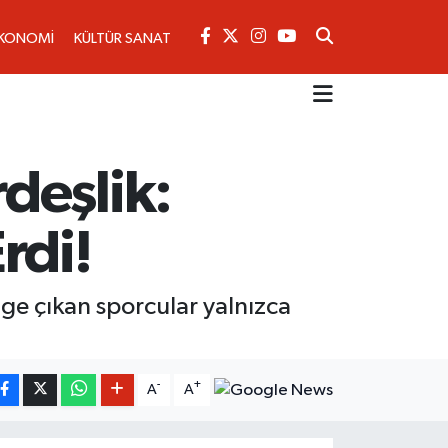
KONOMİ
KÜLTÜR SANAT
deşlik:
rdi!
nge çıkan sporcular yalnızca
-
+
A
A