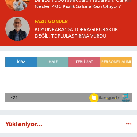
Bir İlçe 1.500 Kişilik Salon Yaparken, Çankırı
Neden 400 Kişilik Salona Razı Oluyor?
FAZIL GÖNDER
KOYUNBABA'DA TOPRAĞI KURAKLIK
DEĞİL, TOPLULAŞTIRMA VURDU
Yükleniyor...