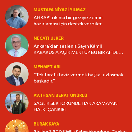
MUSTAFA NIYAZI YILMAZ
AHBAP’a ikinci bir geziye zemin
hazırlaması için destek verdiler..
NECATI ÜLKER
Ankara’dan sesleniş Sayın Kâmil
KARAKUŞ’A AÇIK MEKTUP BU BİR AHDE
VEFADIR “YAŞANMIŞLIĞI KİTAP HALİNE
GETİRELİM”.
MEHMET ARI
“Tek taraflı taviz vermek başka, uzlaşmak
başkadır.”
AV. İHSAN BERAT ÜNÜRLÜ
SAĞLIK SEKTÖRÜNDE HAK ARAMAYAN
HALK: ÇANKIRI
BURAK KAYA