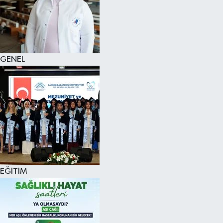
KÜLTÜR SANAT
MAGAZİN
GENEL
SAĞLIK
SİYASET
SPOR
TEKNOLOJİ
VİZYONDAKİLER
EĞİTİM
YAŞAM