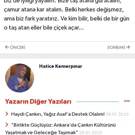
biz de iyiliği yayalım. Bize taş atana gül atalım,
çamur atana kar atalım. Belki herkes değişmez,
ama biz fark yaratırız. Ve kim bilir, belki de bir gün
o taş atan eller bile çiçek açar…
ÖNCEKI
SONRAKI
Hatice Kemerpınar
Yazarın Diğer Yazıları
Haydi Çankırı, Yağız Asaf’a Destek Olalım!
29.01.2025
"Birlikte Güçlüyüz: Ankara’da Çankırı Kültürünü
Yaşatmak ve Geleceğe Taşımak"
29.01.2025