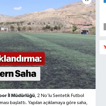
Y
por İl Müdürlüğü
, 2 No’lu Sentetik Futbol
ması başlattı. Yapılan açıklamaya göre saha,