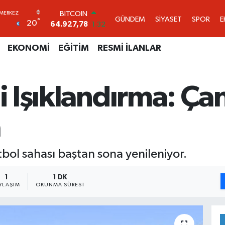
DOLAR
GÜNDEM
SİYASET
SPOR
E
°
20
47,5894
0.08
EURO
55,0398
-0.02
EKONOMİ
EĞİTİM
RESMİ İLANLAR
STERLİN
64,1581
0.16
GRAM ALTIN
i Işıklandırma: Çan
6508.83
4.44
BİST100
13.703
11
a
BITCOIN
64.927,78
1.32
tbol sahası baştan sona yenileniyor.
1
1 DK
YLAŞIM
OKUNMA SÜRESI