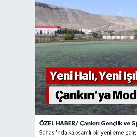
KÜLTÜR SANAT
MAGAZİN
SAĞLIK
SİYASET
SPOR
TEKNOLOJİ
VİZYONDAKİLER
YAŞAM
ÖZEL HABER/ Çankırı Gençlik ve S
Sahası'nda kapsamlı bir yenileme çalış