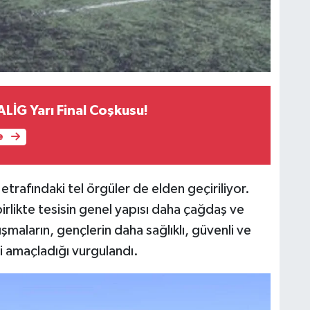
LİG Yarı Final Coşkusu!
e
trafındaki tel örgüler de elden geçiriliyor.
likte tesisin genel yapısı daha çağdaş ve
alışmaların, gençlerin daha sağlıklı, güvenli ve
i amaçladığı vurgulandı.