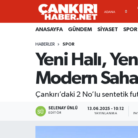
ANASAYFA
Künye
Merkez Hava Durumu
ANASAYFA
GÜNDEM
SİYASET
SPOR
GÜNDEM
İletişim
Merkez Trafik Yoğunluk Haritası
HABERLER
SPOR
Yeni Halı, Yen
SİYASET
Gizlilik Sözleşmesi
Süper Lig Puan Durumu ve Fikstür
SPOR
BİYOGRAFİLER
Tüm Manşetler
Modern Sah
EKONOMİ
EKONOMİ
Son Dakika Haberleri
Çankırı’daki 2 No’lu sentetik fu
EĞİTİM
GENEL
Haber Arşivi
SELENAY ÜNLÜ
13.06.2025 - 10:12
EDITÖR
YAYINLANMA
PA
RESMİ İLANLAR
GÜNDEM
kimdir-nedir-nasil