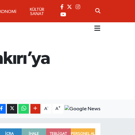
KÜLTÜR
KONOMİ
SANAT
kırı’ya
-
+
A
A