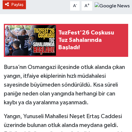
Paylaş
-
+
A
A
TuzFest'26 Coşkusu
Tuz Sahalarında
Başladı!
Bursa’nın Osmangazi ilçesinde otluk alanda çıkan
yangın, itfaiye ekiplerinin hızlı müdahalesi
sayesinde büyümeden söndürüldü. Kısa süreli
paniğe neden olan yangında herhangi bir can
kaybı ya da yaralanma yaşanmadı.
Yangın, Yunuseli Mahallesi Neşet Ertaş Caddesi
üzerinde bulunan otluk alanda meydana geldi.