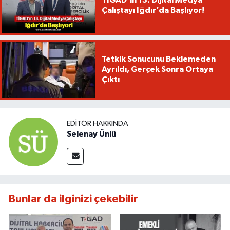
Çalıştayı Iğdır’da Başlıyor!
Tetkik Sonucunu Beklemeden
Ayrıldı, Gerçek Sonra Ortaya
Çıktı
EDITÖR HAKKINDA
Selenay Ünlü
Bunlar da ilginizi çekebilir