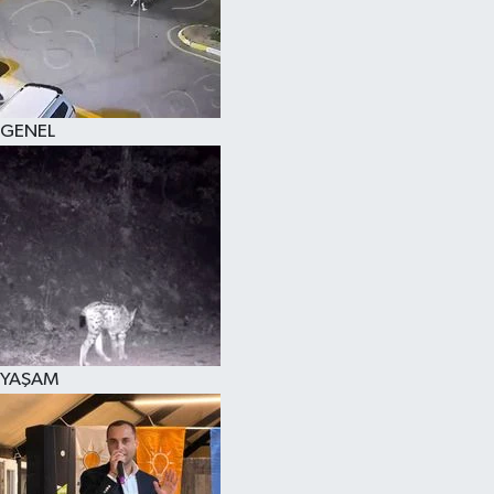
KÜLTÜR SANAT
MAGAZİN
GENEL
SAĞLIK
SİYASET
SPOR
TEKNOLOJİ
VİZYONDAKİLER
YAŞAM
YAŞAM