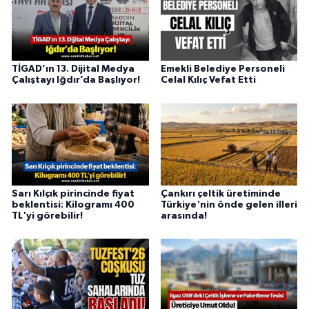
TİGAD’ın 13. Dijital Medya
Emekli Belediye Personeli
Çalıştayı Iğdır’da Başlıyor!
Celal Kılıç Vefat Etti
Sarı Kılçık pirincinde fiyat
Çankırı çeltik üretiminde
beklentisi: Kilogramı 400
Türkiye'nin önde gelen illeri
TL'yi görebilir!
arasında!