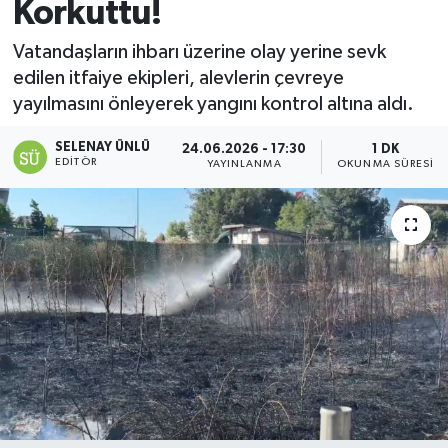
Korkuttu!
Vatandaşların ihbarı üzerine olay yerine sevk
edilen itfaiye ekipleri, alevlerin çevreye
yayılmasını önleyerek yangını kontrol altına aldı.
SELENAY ÜNLÜ
24.06.2026 - 17:30
1 DK
EDITÖR
YAYINLANMA
OKUNMA SÜRESI