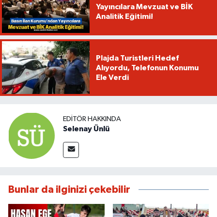
Yayıncılara Mevzuat ve BİK
Analitik Eğitimi!
Plajda Turistleri Hedef
Alıyordu, Telefonun Konumu
Ele Verdi
EDITÖR HAKKINDA
Selenay Ünlü
Bunlar da ilginizi çekebilir