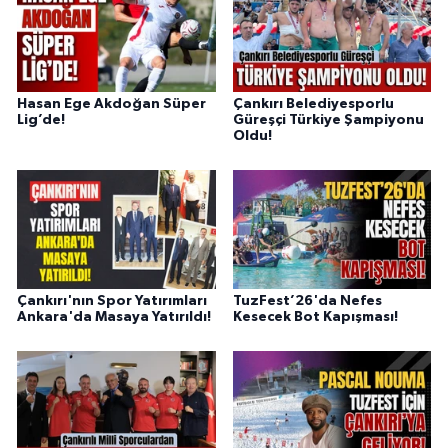
Hasan Ege Akdoğan Süper
Çankırı Belediyesporlu
Lig’de!
Güreşçi Türkiye Şampiyonu
Oldu!
Çankırı'nın Spor Yatırımları
TuzFest’26'da Nefes
Ankara'da Masaya Yatırıldı!
Kesecek Bot Kapışması!