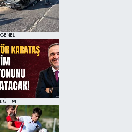
KÜLTÜR SANAT
MAGAZİN
GENEL
SAĞLIK
SİYASET
SPOR
TEKNOLOJİ
VİZYONDAKİLER
EĞİTİM
YAŞAM