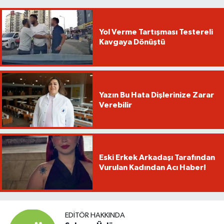
Yol Verme Tartışması Testereli
Kavgaya Dönüştü
Yazın Bu Hata Dişlerinize Zarar
Verebilir
Eski Erkek Arkadaşı Tarafından
Vurulan Kadından Acı Haber!
EDITÖR HAKKINDA