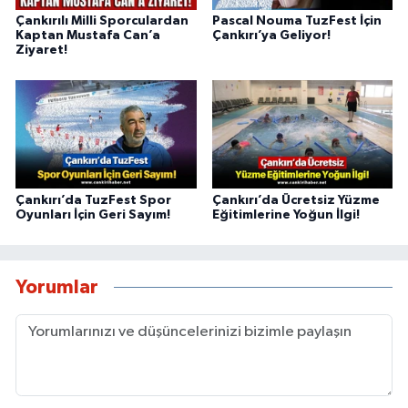
Çankırılı Milli Sporculardan
Pascal Nouma TuzFest İçin
Kaptan Mustafa Can’a
Çankırı’ya Geliyor!
Ziyaret!
Çankırı’da TuzFest Spor
Çankırı’da Ücretsiz Yüzme
Oyunları İçin Geri Sayım!
Eğitimlerine Yoğun İlgi!
Yorumlar