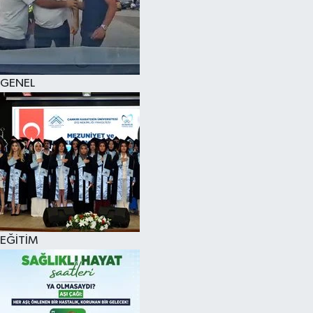
KÜLTÜR SANAT
MAGAZİN
GENEL
SAĞLIK
SİYASET
SPOR
TEKNOLOJİ
VİZYONDAKİLER
EĞİTİM
YAŞAM