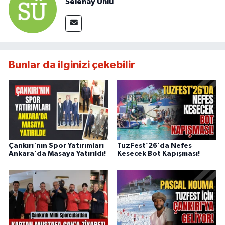
Selenay Ünlü
Bunlar da ilginizi çekebilir
Çankırı'nın Spor Yatırımları
TuzFest’26'da Nefes
Ankara'da Masaya Yatırıldı!
Kesecek Bot Kapışması!