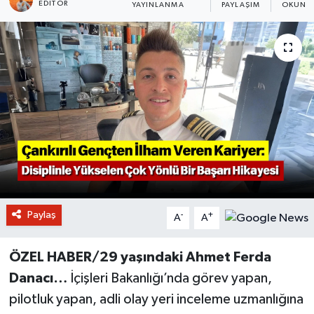
EDITÖR
YAYINLANMA
PAYLAŞIM
OKUNMA
Paylaş
-
+
A
A
ÖZEL HABER/29 yaşındaki Ahmet Ferda
Danacı…
İçişleri Bakanlığı’nda görev yapan,
pilotluk yapan, adli olay yeri inceleme uzmanlığına