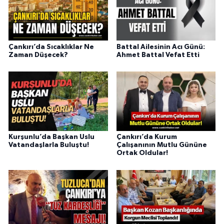
Çankırı’da Sıcaklıklar Ne
Battal Ailesinin Acı Günü:
Zaman Düşecek?
Ahmet Battal Vefat Etti
Kurşunlu’da Başkan Uslu
Çankırı’da Kurum
Vatandaşlarla Buluştu!
Çalışanının Mutlu Gününe
Ortak Oldular!