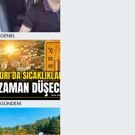
KÜLTÜR SANAT
MAGAZİN
GENEL
SAĞLIK
SİYASET
SPOR
TEKNOLOJİ
VİZYONDAKİLER
GÜNDEM
YAŞAM