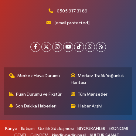
0505 917 31 89
[email protected]
Merkez Hava Durumu
Merkez Trafik Yoğunluk
Haritası
Puan Durumu ve Fikstür
Tüm Manşetler
Son Dakika Haberleri
Haber Arşivi
Künye
İletişim
Gizlilik Sözleşmesi
BİYOGRAFİLER
EKONOMİ
GENEL
GÜNDEM
kimdir-nedir-nasil
KÜLTÜR SANAT