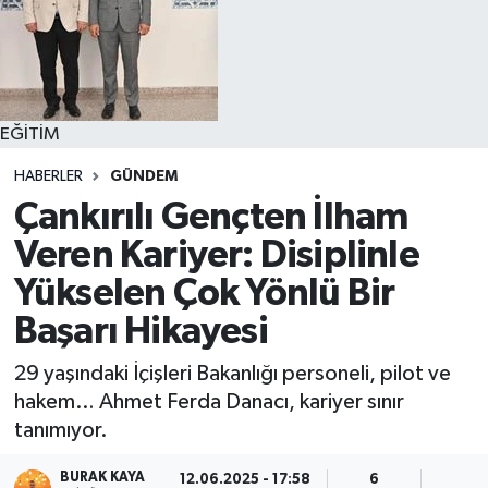
EĞİTİM
HABERLER
GÜNDEM
Çankırılı Gençten İlham
Veren Kariyer: Disiplinle
Yükselen Çok Yönlü Bir
Başarı Hikayesi
29 yaşındaki İçişleri Bakanlığı personeli, pilot ve
hakem… Ahmet Ferda Danacı, kariyer sınır
tanımıyor.
BURAK KAYA
12.06.2025 - 17:58
6
3