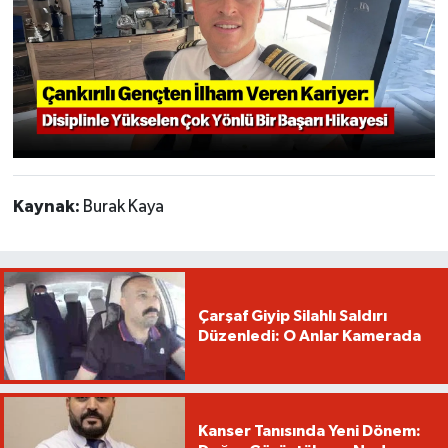
Kaynak:
Burak Kaya
Çarşaf Giyip Silahlı Saldırı
Düzenledi: O Anlar Kamerada
Kanser Tanısında Yeni Dönem: