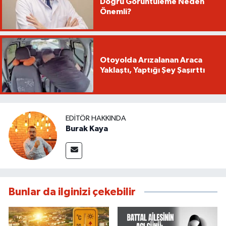
Doğru Görüntüleme Neden
Önemli?
Otoyolda Arızalanan Araca
Yaklaştı, Yaptığı Şey Şaşırttı
EDITÖR HAKKINDA
Burak Kaya
Bunlar da ilginizi çekebilir