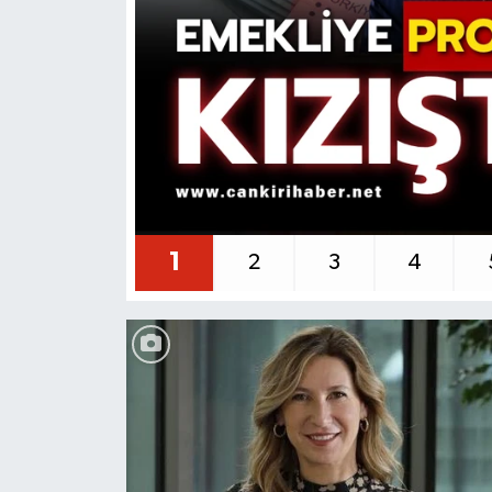
KÜLTÜR SANAT
MAGAZİN
SAĞLIK
SİYASET
1
2
3
4
SPOR
TEKNOLOJİ
VİZYONDAKİLER
YAŞAM