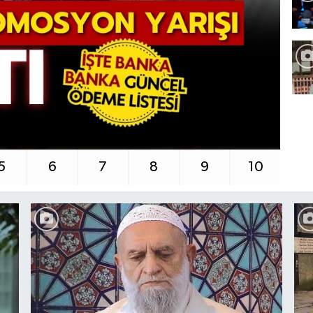
Tİ
5
6
7
8
9
10