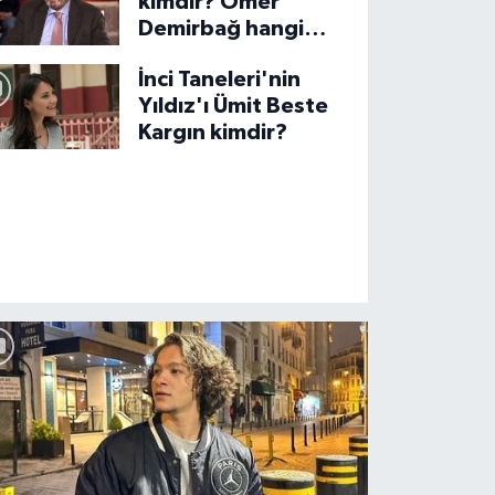
kimdir? Ömer
Demirbağ hangi
üniversitede?
İnci Taneleri'nin
Yıldız'ı Ümit Beste
Kargın kimdir?
GAD 12. Dijital Medya Çalıştayı’nı 