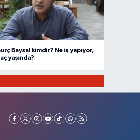
urç Baysal kimdir? Ne iş yapıyor,
aç yaşında?