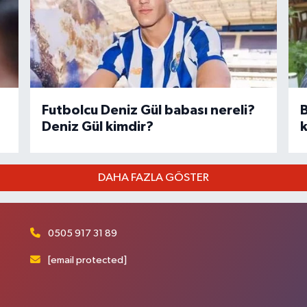
Futbolcu Deniz Gül babası nereli?
B
Deniz Gül kimdir?
k
DAHA FAZLA GÖSTER
0505 917 31 89
[email protected]