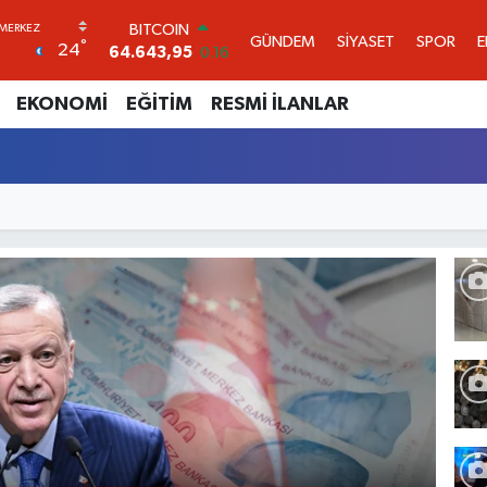
DOLAR
GÜNDEM
SİYASET
SPOR
°
24
47,6704
0
EURO
55,0406
-0.08
EKONOMİ
EĞİTİM
RESMİ İLANLAR
STERLİN
64,2143
0
GRAM ALTIN
6500.87
0.12
BİST100
13.799
70
BITCOIN
64.643,95
0.16