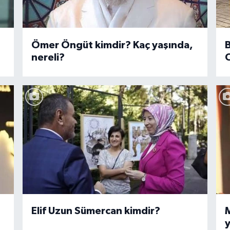
Ömer Öngüt kimdir? Kaç yaşında,
B
nereli?
C
Elif Uzun Sümercan kimdir?