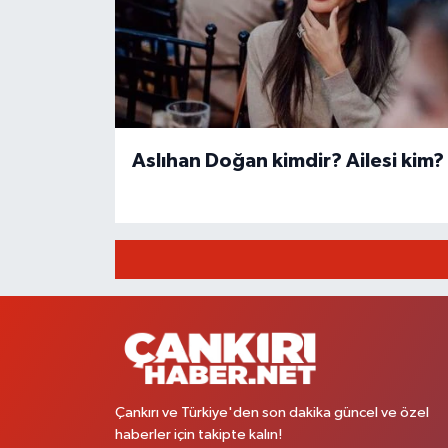
Aslıhan Doğan kimdir? Ailesi kim?
Çankırı ve Türkiye'den son dakika güncel ve özel
haberler için takipte kalın!