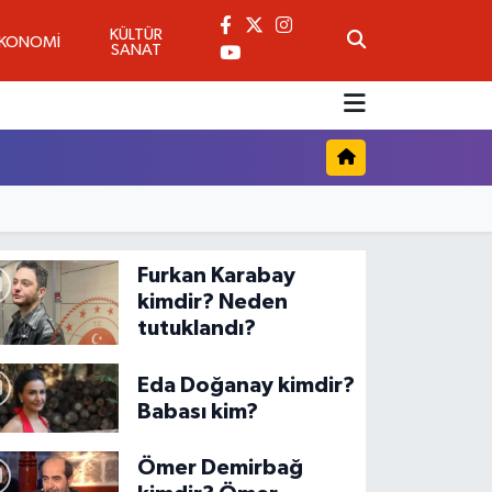
KÜLTÜR
EKONOMİ
SANAT
Furkan Karabay
kimdir? Neden
tutuklandı?
Eda Doğanay kimdir?
Babası kim?
Ömer Demirbağ