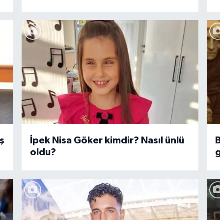
ş
İpek Nisa Göker kimdir? Nasıl ünlü
B
oldu?