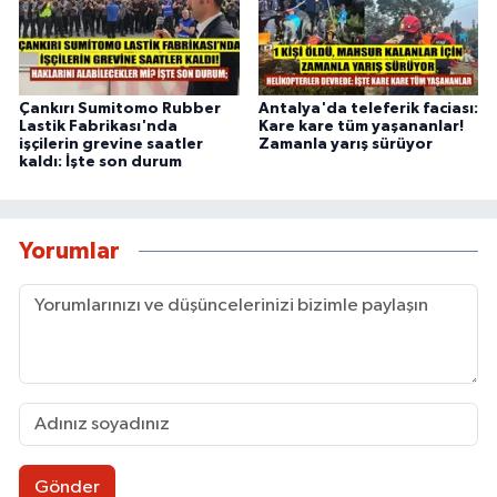
Çankırı Sumitomo Rubber
Antalya'da teleferik faciası:
Lastik Fabrikası'nda
Kare kare tüm yaşananlar!
işçilerin grevine saatler
Zamanla yarış sürüyor
kaldı: İşte son durum
Yorumlar
Gönder