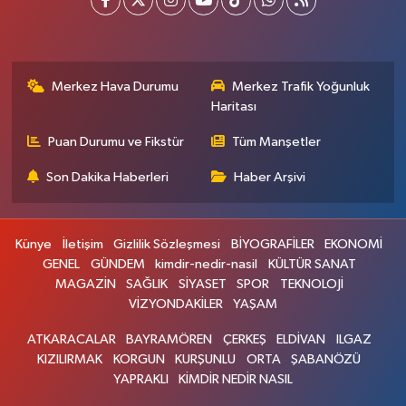
Merkez Hava Durumu
Merkez Trafik Yoğunluk
Haritası
Puan Durumu ve Fikstür
Tüm Manşetler
Son Dakika Haberleri
Haber Arşivi
Künye
İletişim
Gizlilik Sözleşmesi
BİYOGRAFİLER
EKONOMİ
GENEL
GÜNDEM
kimdir-nedir-nasil
KÜLTÜR SANAT
MAGAZİN
SAĞLIK
SİYASET
SPOR
TEKNOLOJİ
VİZYONDAKİLER
YAŞAM
ATKARACALAR
BAYRAMÖREN
ÇERKEŞ
ELDİVAN
ILGAZ
KIZILIRMAK
KORGUN
KURŞUNLU
ORTA
ŞABANÖZÜ
YAPRAKLI
KİMDİR NEDİR NASIL