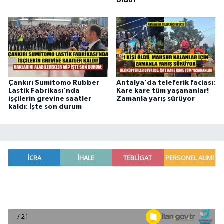
oldu?
Çankırı Sumitomo Rubber
Antalya'da teleferik faciası:
Lastik Fabrikası'nda
Kare kare tüm yaşananlar!
işçilerin grevine saatler
Zamanla yarış sürüyor
kaldı: İşte son durum