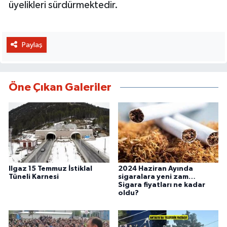
üyelikleri sürdürmektedir.
Paylaş
Öne Çıkan Galeriler
Ilgaz 15 Temmuz İstiklal
2024 Haziran Ayında
Tüneli Karnesi
sigaralara yeni zam…
Sigara fiyatları ne kadar
oldu?