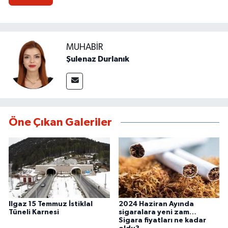
MUHABIR
Şulenaz Durlanık
Öne Çıkan Galeriler
Ilgaz 15 Temmuz İstiklal
2024 Haziran Ayında
Tüneli Karnesi
sigaralara yeni zam…
Sigara fiyatları ne kadar