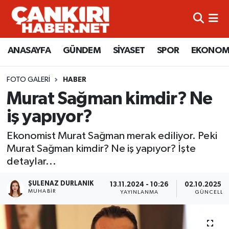
ANASAYFA
Künye
Merkez Hava Durumu
ANASAYFA
GÜNDEM
SİYASET
SPOR
EKONOM
GÜNDEM
İletişim
Merkez Trafik Yoğunluk Haritası
FOTO GALERI
HABER
SİYASET
Gizlilik Sözleşmesi
Süper Lig Puan Durumu ve Fikstür
Murat Sağman kimdir? Ne
iş yapıyor?
SPOR
BİYOGRAFİLER
Tüm Manşetler
Ekonomist Murat Sağman merak ediliyor. Peki
EKONOMİ
EKONOMİ
Son Dakika Haberleri
Murat Sağman kimdir? Ne iş yapıyor? İşte
detaylar...
EĞİTİM
GENEL
Haber Arşivi
ŞULENAZ DURLANIK
13.11.2024 - 10:26
02.10.2025 - 
MUHABIR
YAYINLANMA
GÜNCELLE
RESMİ İLANLAR
GÜNDEM
kimdir-nedir-nasil