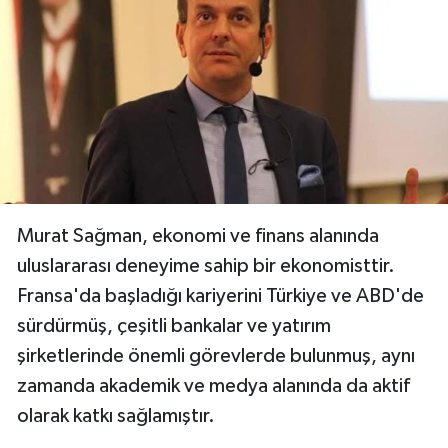
KÜLTÜR SANAT
MAGAZİN
SAĞLIK
SİYASET
Murat Sağman, ekonomi ve finans alanında
SPOR
uluslararası deneyime sahip bir ekonomisttir.
TEKNOLOJİ
Fransa'da başladığı kariyerini Türkiye ve ABD'de
sürdürmüş, çeşitli bankalar ve yatırım
VİZYONDAKİLER
şirketlerinde önemli görevlerde bulunmuş, aynı
zamanda akademik ve medya alanında da aktif
YAŞAM
olarak katkı sağlamıştır.