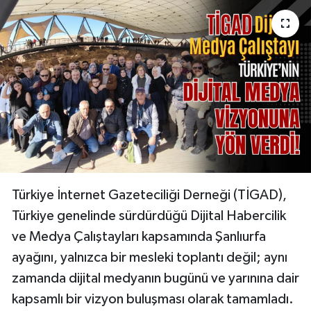
KÜLTÜR SANAT
MAGAZİN
SAĞLIK
SİYASET
SPOR
Türkiye İnternet Gazeteciliği Derneği (TİGAD),
TEKNOLOJİ
Türkiye genelinde sürdürdüğü Dijital Habercilik
ve Medya Çalıştayları kapsamında Şanlıurfa
VİZYONDAKİLER
ayağını, yalnızca bir mesleki toplantı değil; aynı
YAŞAM
zamanda dijital medyanın bugünü ve yarınına dair
kapsamlı bir vizyon buluşması olarak tamamladı.