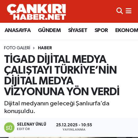
ANASAYFA
Künye
Merkez Hava Durumu
ANASAYFA
GÜNDEM
SİYASET
SPOR
EKONOM
GÜNDEM
İletişim
Merkez Trafik Yoğunluk Haritası
FOTO GALERI
HABER
SİYASET
Gizlilik Sözleşmesi
Süper Lig Puan Durumu ve Fikstür
TİGAD DİJİTAL MEDYA
ÇALIŞTAYI TÜRKİYE’NİN
SPOR
BİYOGRAFİLER
Tüm Manşetler
DİJİTAL MEDYA
EKONOMİ
EKONOMİ
Son Dakika Haberleri
VİZYONUNA YÖN VERDİ
EĞİTİM
GENEL
Haber Arşivi
Dijital medyanın geleceği Şanlıurfa’da
konuşuldu.
RESMİ İLANLAR
GÜNDEM
SELENAY ÜNLÜ
25.12.2025 - 10:55
EDITÖR
YAYINLANMA
kimdir-nedir-nasil