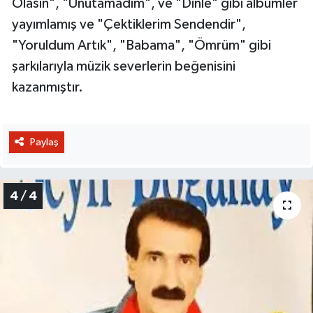
Olasın", "Unutamadım", ve "Dinle" gibi albümler
yayımlamış ve "Çektiklerim Sendendir",
"Yoruldum Artık", "Babama", "Ömrüm" gibi
şarkılarıyla müzik severlerin beğenisini
kazanmıştır.
Paylaş
4 / 4