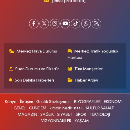
[email protected]
Merkez Hava Durumu
Merkez Trafik Yoğunluk
Haritası
Puan Durumu ve Fikstür
Tüm Manşetler
Son Dakika Haberleri
Haber Arşivi
Künye
İletişim
Gizlilik Sözleşmesi
BİYOGRAFİLER
EKONOMİ
GENEL
GÜNDEM
kimdir-nedir-nasil
KÜLTÜR SANAT
MAGAZİN
SAĞLIK
SİYASET
SPOR
TEKNOLOJİ
VİZYONDAKİLER
YAŞAM