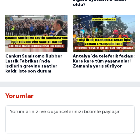
oldu?
Çankırı Sumitomo Rubber
Antalya'da teleferik faciası:
Lastik Fabrikası'nda
Kare kare tüm yaşananlar!
işçilerin grevine saatler
Zamanla yarış sürüyor
kaldı: İşte son durum
Yorumlar