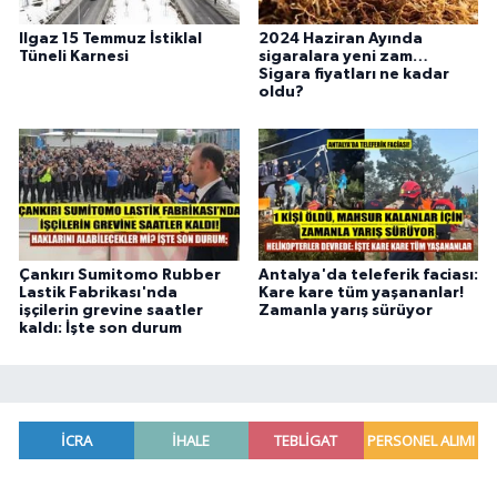
Ilgaz 15 Temmuz İstiklal
2024 Haziran Ayında
Tüneli Karnesi
sigaralara yeni zam…
Sigara fiyatları ne kadar
oldu?
Çankırı Sumitomo Rubber
Antalya'da teleferik faciası:
Lastik Fabrikası'nda
Kare kare tüm yaşananlar!
işçilerin grevine saatler
Zamanla yarış sürüyor
kaldı: İşte son durum