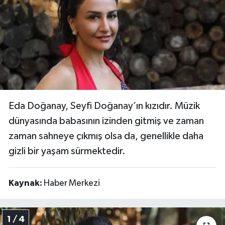
KÜLTÜR SANAT
MAGAZİN
SAĞLIK
SİYASET
Eda Doğanay, Seyfi Doğanay’ın kızıdır. Müzik
SPOR
dünyasında babasının izinden gitmiş ve zaman
zaman sahneye çıkmış olsa da, genellikle daha
TEKNOLOJİ
gizli bir yaşam sürmektedir.
VİZYONDAKİLER
Kaynak:
Haber Merkezi
YAŞAM
1 / 4