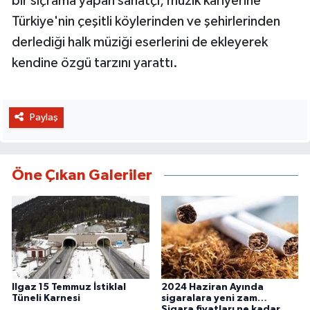
bir sıçrama yapan sanatçı, müzik kariyerine
Türkiye'nin çeşitli köylerinden ve şehirlerinden
derlediği halk müziği eserlerini de ekleyerek
kendine özgü tarzını yarattı.
Paylaş
Öne Çıkan Galeriler
Ilgaz 15 Temmuz İstiklal
2024 Haziran Ayında
Tüneli Karnesi
sigaralara yeni zam…
Sigara fiyatları ne kadar