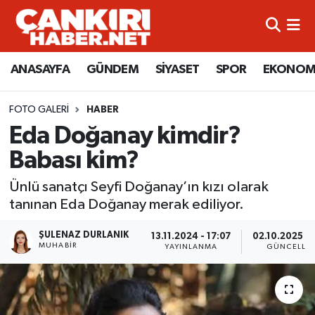
ANASAYFA
Künye
Merkez Hava Durumu
ANASAYFA
GÜNDEM
SİYASET
SPOR
EKONOM
GÜNDEM
İletişim
Merkez Trafik Yoğunluk Haritası
FOTO GALERI
HABER
SİYASET
Gizlilik Sözleşmesi
Süper Lig Puan Durumu ve Fikstür
Eda Doğanay kimdir?
Babası kim?
SPOR
BİYOGRAFİLER
Tüm Manşetler
Ünlü sanatçı Seyfi Doğanay’ın kızı olarak
EKONOMİ
EKONOMİ
Son Dakika Haberleri
tanınan Eda Doğanay merak ediliyor.
EĞİTİM
GENEL
Haber Arşivi
ŞULENAZ DURLANIK
13.11.2024 - 17:07
02.10.2025 - 
MUHABIR
YAYINLANMA
GÜNCELLE
RESMİ İLANLAR
GÜNDEM
kimdir-nedir-nasil