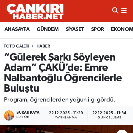
ANASAYFA
Künye
Merkez Hava Durumu
ANASAYFA
GÜNDEM
SİYASET
SPOR
EKONOM
GÜNDEM
İletişim
Merkez Trafik Yoğunluk Haritası
FOTO GALERI
HABER
SİYASET
Gizlilik Sözleşmesi
Süper Lig Puan Durumu ve Fikstür
“Gülerek Şarkı Söyleyen
Adam” ÇAKÜ’de: Emre
SPOR
BİYOGRAFİLER
Tüm Manşetler
Nalbantoğlu Öğrencilerle
EKONOMİ
EKONOMİ
Son Dakika Haberleri
Buluştu
EĞİTİM
GENEL
Haber Arşivi
Program, öğrencilerden yoğun ilgi gördü.
BURAK KAYA
RESMİ İLANLAR
GÜNDEM
22.12.2025 - 11:29
22.12.2025 - 11:34
EDITÖR
YAYINLANMA
GÜNCELLEME
kimdir-nedir-nasil