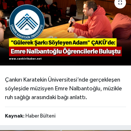
KÜLTÜR SANAT
MAGAZİN
SAĞLIK
SİYASET
SPOR
Çankırı Karatekin Üniversitesi’nde gerçekleşen
TEKNOLOJİ
söyleşide müzisyen Emre Nalbantoğlu, müzikle
ruh sağlığı arasındaki bağı anlattı.
VİZYONDAKİLER
YAŞAM
Kaynak:
Haber Bülteni