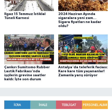
Ilgaz 15 Temmuz İstiklal
2024 Haziran Ayında
Tüneli Karnesi
sigaralara yeni zam…
Sigara fiyatları ne kadar
oldu?
Çankırı Sumitomo Rubber
Antalya'da teleferik faciası:
Lastik Fabrikası'nda
Kare kare tüm yaşananlar!
işçilerin grevine saatler
Zamanla yarış sürüyor
kaldı: İşte son durum