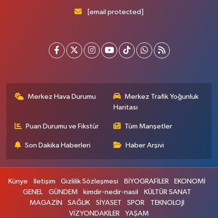
[email protected]
Merkez Hava Durumu
Merkez Trafik Yoğunluk
Haritası
Puan Durumu ve Fikstür
Tüm Manşetler
Son Dakika Haberleri
Haber Arşivi
Künye
İletişim
Gizlilik Sözleşmesi
BİYOGRAFİLER
EKONOMİ
GENEL
GÜNDEM
kimdir-nedir-nasil
KÜLTÜR SANAT
MAGAZİN
SAĞLIK
SİYASET
SPOR
TEKNOLOJİ
VİZYONDAKİLER
YAŞAM