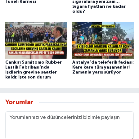
Tüneli Karnesi
sigaralara yeni zam…
Sigara fiyatları ne kadar
oldu?
Çankırı Sumitomo Rubber
Antalya'da teleferik faciası:
Lastik Fabrikası'nda
Kare kare tüm yaşananlar!
işçilerin grevine saatler
Zamanla yarış sürüyor
kaldı: İşte son durum
Yorumlar