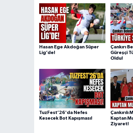
Hasan Ege Akdoğan Süper
Çankırı B
Lig’de!
Güreşçi T
Oldu!
TuzFest’26'da Nefes
Çankırılı 
Kesecek Bot Kapışması!
Kaptan Mu
Ziyaret!