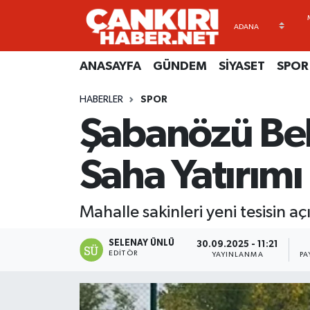
ANASAYFA
Künye
Merkez Hava Durumu
ANASAYFA
GÜNDEM
SİYASET
SPOR
GÜNDEM
İletişim
Merkez Trafik Yoğunluk Haritası
HABERLER
SPOR
Şabanözü Bel
SİYASET
Gizlilik Sözleşmesi
Süper Lig Puan Durumu ve Fikstür
SPOR
BİYOGRAFİLER
Tüm Manşetler
Saha Yatırımı
EKONOMİ
EKONOMİ
Son Dakika Haberleri
Mahalle sakinleri yeni tesisin aç
EĞİTİM
GENEL
Haber Arşivi
SELENAY ÜNLÜ
30.09.2025 - 11:21
EDITÖR
YAYINLANMA
PA
RESMİ İLANLAR
GÜNDEM
kimdir-nedir-nasil