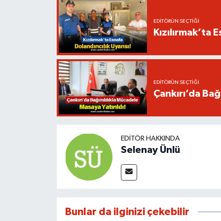
EDITÖRÜN SEÇTIĞI
Kızılırmak’ta E
EDITÖRÜN SEÇTIĞI
Çankırı’da Bağı
EDITÖR HAKKINDA
Selenay Ünlü
Bunlar da ilginizi çekebilir