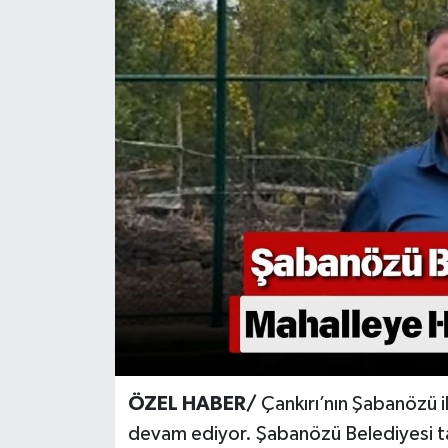
KÜLTÜR SANAT
MAGAZİN
SAĞLIK
SİYASET
SPOR
TEKNOLOJİ
VİZYONDAKİLER
YAŞAM
ÖZEL HABER/
Çankırı’nın Şabanözü i
devam ediyor. Şabanözü Belediyesi ta