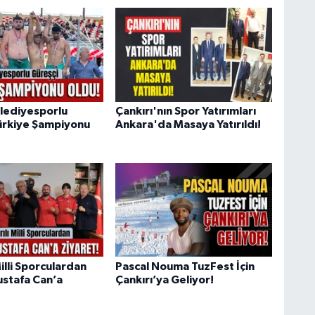
elediyesporlu
Çankırı'nın Spor Yatırımları
ürkiye Şampiyonu
Ankara'da Masaya Yatırıldı!
Milli Sporculardan
Pascal Nouma TuzFest İçin
stafa Can’a
Çankırı’ya Geliyor!