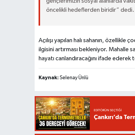
gençlerimizin sosyal alanlarda vaki
öncelikli hedeflerden biridir” dedi.
Açılışı yapılan halı sahanın, özellikle ç
ilgisini artırması bekleniyor. Mahalle s
hayatı canlandıracağını ifade ederek te
Kaynak:
Selenay Ünlü
EDITÖRÜN SEÇTIĞI
Çankırı’da Te