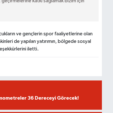
t geçirmelerine katkı sağlamak bizim için
ocukların ve gençlerin spor faaliyetlerine olan
akinleri de yapılan yatırımın, bölgede sosyal
şekkürlerini iletti.
rmometreler 36 Dereceyi Görecek!