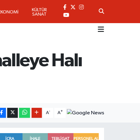
KÜLTÜR
EKONOMİ
SANAT
lleye Halı
-
+
A
A