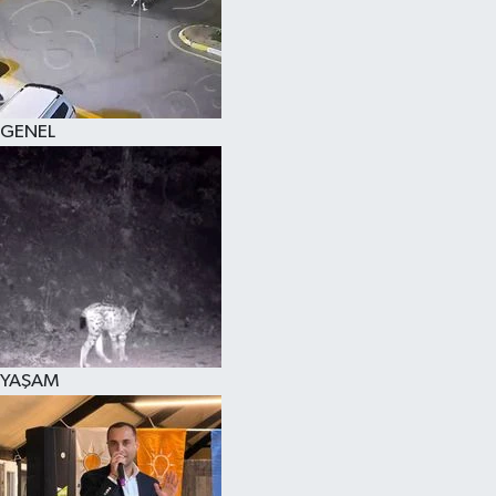
KÜLTÜR SANAT
MAGAZİN
GENEL
SAĞLIK
SİYASET
SPOR
TEKNOLOJİ
VİZYONDAKİLER
YAŞAM
YAŞAM