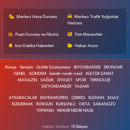
Merkez Hava Durumu
Merkez Trafik Yoğunluk
Haritası
Puan Durumu ve Fikstür
Tüm Manşetler
Son Dakika Haberleri
Haber Arşivi
Künye
İletişim
Gizlilik Sözleşmesi
BİYOGRAFİLER
EKONOMİ
GENEL
GÜNDEM
kimdir-nedir-nasil
KÜLTÜR SANAT
MAGAZİN
SAĞLIK
SİYASET
SPOR
TEKNOLOJİ
VİZYONDAKİLER
YAŞAM
ATKARACALAR
BAYRAMÖREN
ÇERKEŞ
ELDİVAN
ILGAZ
KIZILIRMAK
KORGUN
KURŞUNLU
ORTA
ŞABANÖZÜ
YAPRAKLI
KİMDİR NEDİR NASIL
Haber Yazılımı:
TE Bilişim