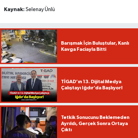
Kaynak:
Selenay Ünlü
Barışmak İçin Buluştular, Kanlı
Kavga Faciayla Bitti
TİGAD’ın 13. Dijital Medya
Çalıştayı Iğdır’da Başlıyor!
Tetkik Sonucunu Beklemeden
Ayrıldı, Gerçek Sonra Ortaya
Çıktı