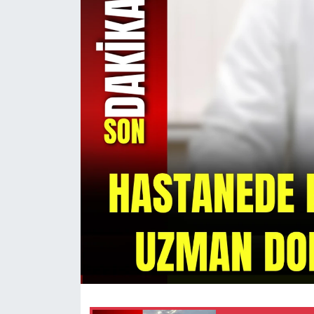
KÜLTÜR SANAT
MAGAZİN
SAĞLIK
SİYASET
SPOR
TEKNOLOJİ
VİZYONDAKİLER
YAŞAM