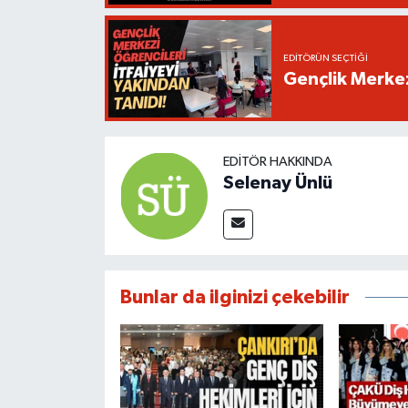
EDITÖRÜN SEÇTIĞI
Gençlik Merkez
EDITÖR HAKKINDA
Selenay Ünlü
Bunlar da ilginizi çekebilir