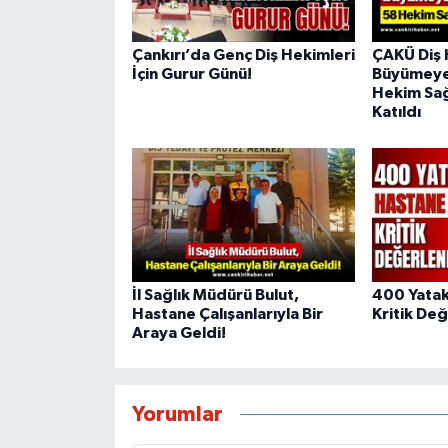
Çankırı’da Genç Diş Hekimleri
ÇAKÜ Diş 
İçin Gurur Günü!
Büyümeye
Hekim Sağ
Katıldı
İl Sağlık Müdürü Bulut,
400 Yatakl
Hastane Çalışanlarıyla Bir
Kritik De
Araya Geldi!
Yorumlar