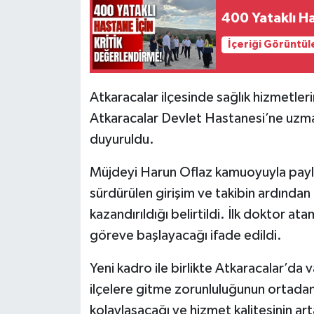
400 Yataklı Ha
İçeriği Görüntül
Atkaracalar ilçesinde sağlık hizmetler
Atkaracalar Devlet Hastanesi’ne uzma
duyuruldu.
Müjdeyi Harun Oflaz kamuoyuyla payla
sürdürülen girişim ve takibin ardında
kazandırıldığı belirtildi. İlk doktor a
göreve başlayacağı ifade edildi.
Yeni kadro ile birlikte Atkaracalar’da 
ilçelere gitme zorunluluğunun ortadan 
kolaylaşacağı ve hizmet kalitesinin art