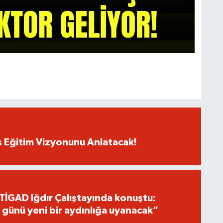
ş Eğitim Vizyonunu Anlatacak!
TİGAD Iğdır Çalıştayında konuştu:
 günü yeni bir aydınlığa uyanacak”