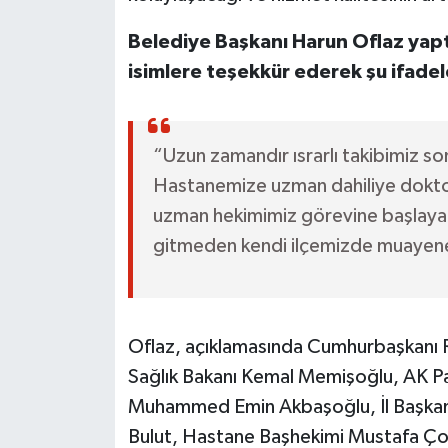
Belediye Başkanı Harun Oflaz yapt
isimlere teşekkür ederek şu ifadele
“Uzun zamandır ısrarlı takibimiz s
Hastanemize uzman dahiliye doktoru 
uzman hekimimiz görevine başlayaca
gitmeden kendi ilçemizde muayene 
Oflaz, açıklamasında Cumhurbaşkanı
Sağlık Bakanı Kemal Memişoğlu, AK Part
Muhammed Emin Akbaşoğlu, İl Başkanı
Bulut, Hastane Başhekimi Mustafa Çor