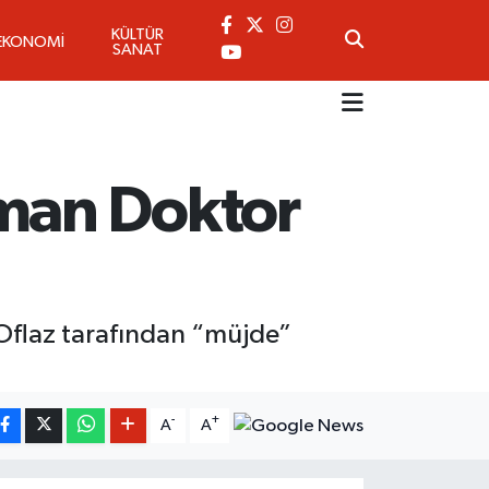
KÜLTÜR
EKONOMİ
SANAT
man Doktor
 Oflaz tarafından “müjde”
-
+
A
A