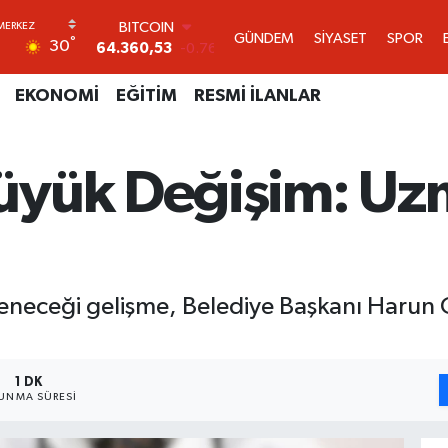
DOLAR
GÜNDEM
SİYASET
SPOR
°
30
47,7069
0.17
EURO
55,0265
0.01
EKONOMİ
EĞİTİM
RESMİ İLANLAR
STERLİN
64,1897
0.02
GRAM ALTIN
üyük Değişim: Uz
6618.49
2.12
BİST100
13.887
64
BITCOIN
64.360,53
-0.76
çleneceği gelişme, Belediye Başkanı Harun
1 DK
UNMA SÜRESI