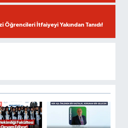
i Öğrencileri İtfaiyeyi Yakından Tanıdı!