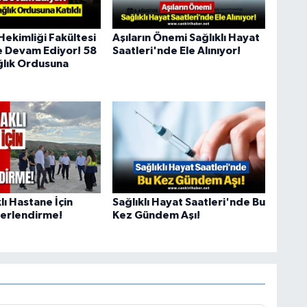
Hekimliği Fakültesi
Aşıların Önemi Sağlıklı Hayat
 Devam Ediyor! 58
Saatleri'nde Ele Alınıyor!
lık Ordusuna
ı Hastane İçin
Sağlıklı Hayat Saatleri'nde Bu
ğerlendirme!
Kez Gündem Aşı!