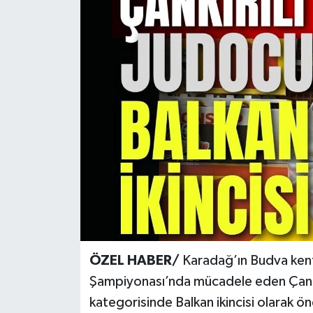
KÜLTÜR SANAT
MAGAZİN
SAĞLIK
SİYASET
SPOR
TEKNOLOJİ
VİZYONDAKİLER
ÖZEL HABER/
Karadağ’ın Budva ken
YAŞAM
Şampiyonası’nda mücadele eden Çankı
kategorisinde Balkan ikincisi olarak öne