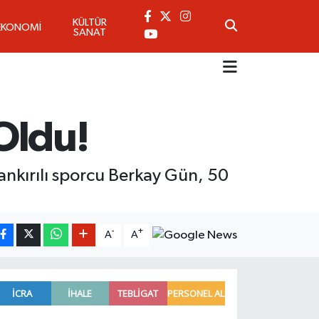
KÜLTÜR
EKONOMİ
SANAT
 Oldu!
kırılı sporcu Berkay Gün, 50
-
+
A
A