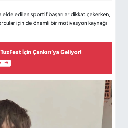
da elde edilen sportif başarılar dikkat çekerken,
rcular için de önemli bir motivasyon kaynağı
uzFest İçin Çankırı’ya Geliyor!
e