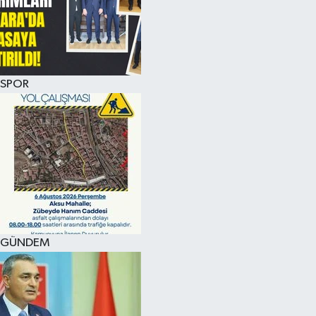
KÜLTÜR SANAT
MAGAZİN
SPOR
SAĞLIK
SİYASET
SPOR
TEKNOLOJİ
VİZYONDAKİLER
GÜNDEM
YAŞAM