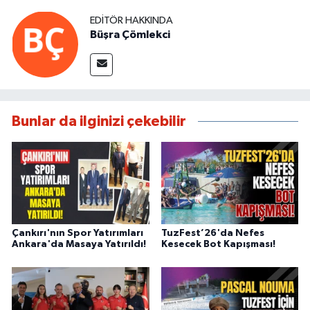
EDITÖR HAKKINDA
Büşra Çömlekci
Bunlar da ilginizi çekebilir
Çankırı'nın Spor Yatırımları
TuzFest’26'da Nefes
Ankara'da Masaya Yatırıldı!
Kesecek Bot Kapışması!