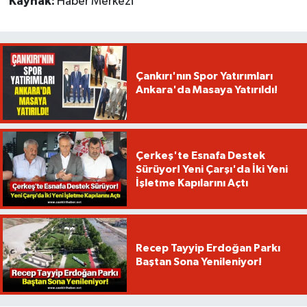
Kaynak:
Haber Merkezi
Çankırı'nın Spor Yatırımları
Ankara'da Masaya Yatırıldı!
Çerkeş'te Esnafa Destek
Sürüyor! Yeni Çarşı'da İki Yeni
İşletme Kapılarını Açtı
Recep Tayyip Erdoğan Parkı
Baştan Sona Yenileniyor!