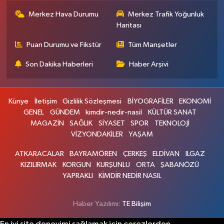
Merkez Hava Durumu
Merkez Trafik Yoğunluk
Haritası
Puan Durumu ve Fikstür
Tüm Manşetler
Son Dakika Haberleri
Haber Arşivi
Künye
İletişim
Gizlilik Sözleşmesi
BİYOGRAFİLER
EKONOMİ
GENEL
GÜNDEM
kimdir-nedir-nasil
KÜLTÜR SANAT
MAGAZİN
SAĞLIK
SİYASET
SPOR
TEKNOLOJİ
VİZYONDAKİLER
YAŞAM
ATKARACALAR
BAYRAMÖREN
ÇERKEŞ
ELDİVAN
ILGAZ
KIZILIRMAK
KORGUN
KURŞUNLU
ORTA
ŞABANÖZÜ
YAPRAKLI
KİMDİR NEDİR NASIL
Haber Yazılımı:
TE Bilişim