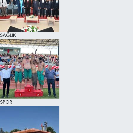
KÜLTÜR SANAT
MAGAZİN
SAĞLIK
SAĞLIK
SİYASET
SPOR
TEKNOLOJİ
VİZYONDAKİLER
SPOR
YAŞAM