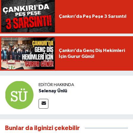
Çankırı’da Peş Peşe 3 Sarsıntı!
Çankırı’da Genç Diş Hekimleri
İçin Gurur Günü!
EDITÖR HAKKINDA
Selenay Ünlü
Bunlar da ilginizi çekebilir