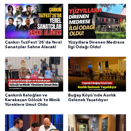
Çankırı TuzFest'26'da Yerel
Yüzyıllara Direnen Medrese
Sanatçılar Sahne Alacak!
İlgi Odağı Oldu!
Çankırılı Keloğlan ve
Buğay Köyü'nde Asırlık
Karakaçan Gölcük'te Minik
Gelenek Yaşatılıyor
Yüreklere Umut Oldu