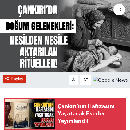
Paylaş
-
+
A
A
Çankırı’nın Hafızasını
Yaşatacak Eserler
Yayımlandı!