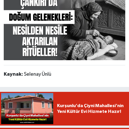
Kaynak:
Selenay Ünlü
Kurşunlu’da Çiyni Mahallesi’nin
Yeni Kültür Evi Hizmete Hazır!