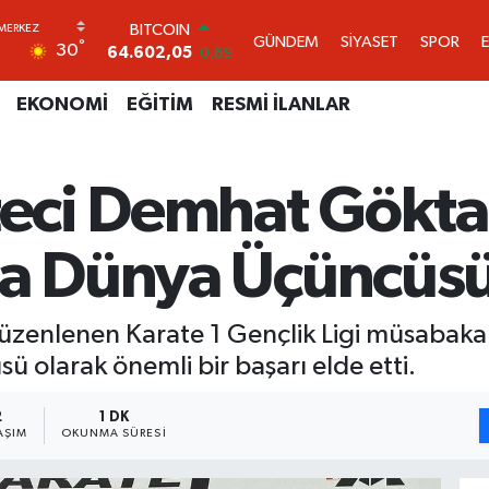
BITCOIN
GÜNDEM
SİYASET
SPOR
°
64.602,05
0.69
30
DOLAR
47,6006
0.06
EKONOMİ
EĞİTİM
RESMİ İLANLAR
EURO
55,0250
0.02
STERLİN
64,2398
0.2
ateci Demhat Gökta
GRAM ALTIN
6513.94
0.32
da Dünya Üçüncüs
BİST100
13.768
48
üzenlenen Karate 1 Gençlik Ligi müsabakal
olarak önemli bir başarı elde etti.
2
1 DK
AŞIM
OKUNMA SÜRESI