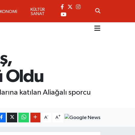
KÜLTÜR
EKONOMİ
SANAT
ş,
ü Oldu
arına katılan Aliağalı sporcu
-
+
A
A