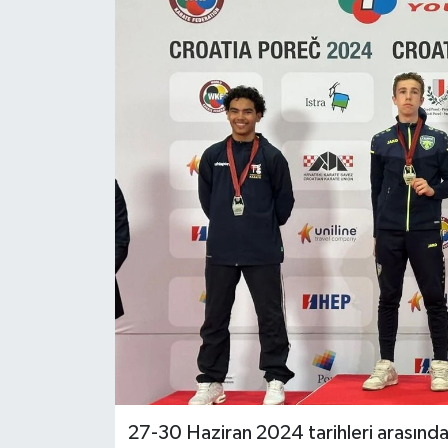
KÜLTÜR SANAT
MAGAZİN
SAĞLIK
SİYASET
SPOR
TEKNOLOJİ
VİZYONDAKİLER
YAŞAM
27-30 Haziran 2024 tarihleri arasınd