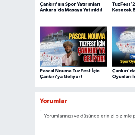
Çankırı'nın Spor Yatırımları
TuzFest’
Ankara'da Masaya Yatırıldı!
Kesecek B
Pascal Nouma TuzFest İçin
Çankırı’d
Çankırı’ya Geliyor!
Oyunları İ
Yorumlar