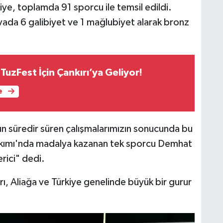
ye, toplamda 91 sporcu ile temsil edildi.
da 6 galibiyet ve 1 mağlubiyet alarak bronz
uzFest İçin Çankırı’ya Geliyor!
e
n süredir süren çalışmalarımızın sonucunda bu
î Takımı'nda madalya kazanan tek sporcu Demhat
erici" dedi.
ı, Aliağa ve Türkiye genelinde büyük bir gurur