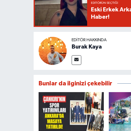
EDITÖRÜN SEÇTIĞI
Eski Erkek Ark
Haber!
EDITÖR HAKKINDA
Burak Kaya
Bunlar da ilginizi çekebilir