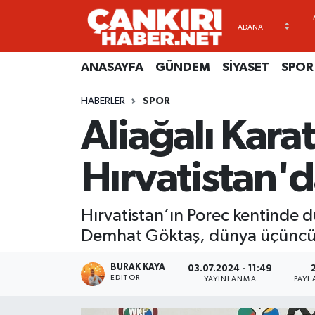
ANASAYFA
Künye
Merkez Hava Durumu
ANASAYFA
GÜNDEM
SİYASET
SPOR
GÜNDEM
İletişim
Merkez Trafik Yoğunluk Haritası
HABERLER
SPOR
Aliağalı Kar
SİYASET
Gizlilik Sözleşmesi
Süper Lig Puan Durumu ve Fikstür
SPOR
BİYOGRAFİLER
Tüm Manşetler
Hırvatistan'
EKONOMİ
EKONOMİ
Son Dakika Haberleri
Hırvatistan’ın Porec kentinde d
EĞİTİM
GENEL
Haber Arşivi
Demhat Göktaş, dünya üçüncüsü 
RESMİ İLANLAR
GÜNDEM
BURAK KAYA
03.07.2024 - 11:49
EDITÖR
YAYINLANMA
PAYL
kimdir-nedir-nasil