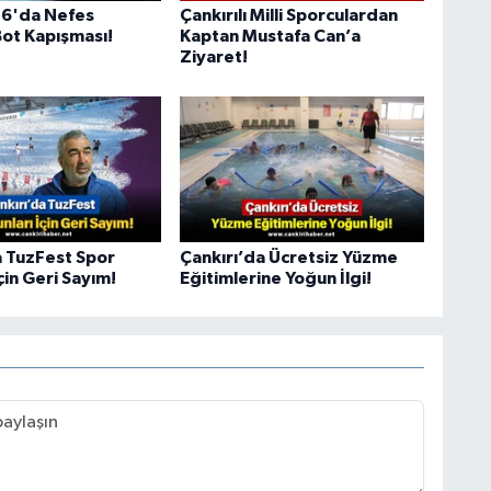
26'da Nefes
Çankırılı Milli Sporculardan
ot Kapışması!
Kaptan Mustafa Can’a
Ziyaret!
a TuzFest Spor
Çankırı’da Ücretsiz Yüzme
çin Geri Sayım!
Eğitimlerine Yoğun İlgi!