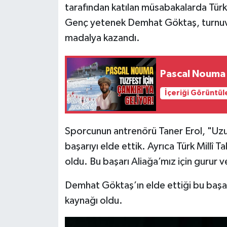
tarafından katılan müsabakalarda Türki
Genç yetenek Demhat Göktaş, turnuva
madalya kazandı.
Pascal Nouma T
İçeriği Görüntül
Sporcunun antrenörü Taner Erol, "Uzu
başarıyı elde ettik. Ayrıca Türk Mill
oldu. Bu başarı Aliağa’mız için gurur v
Demhat Göktaş’ın elde ettiği bu başar
kaynağı oldu.