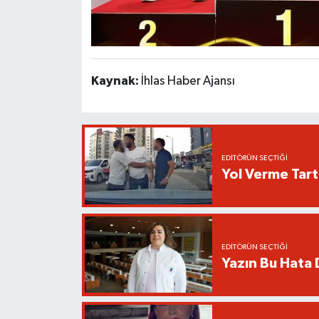
Kaynak:
İhlas Haber Ajansı
EDITÖRÜN SEÇTIĞI
Yol Verme Tart
EDITÖRÜN SEÇTIĞI
Yazın Bu Hata D