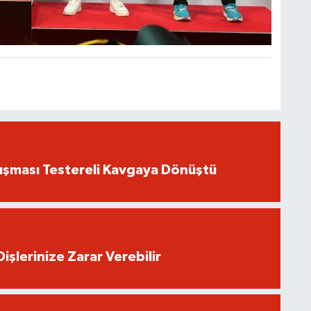
ışması Testereli Kavgaya Dönüştü
işlerinize Zarar Verebilir