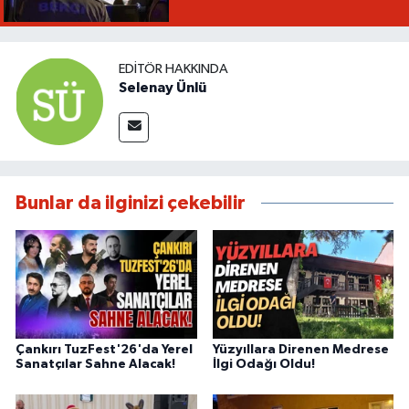
EDITÖR HAKKINDA
Selenay Ünlü
Bunlar da ilginizi çekebilir
Çankırı TuzFest'26'da Yerel
Yüzyıllara Direnen Medrese
Sanatçılar Sahne Alacak!
İlgi Odağı Oldu!