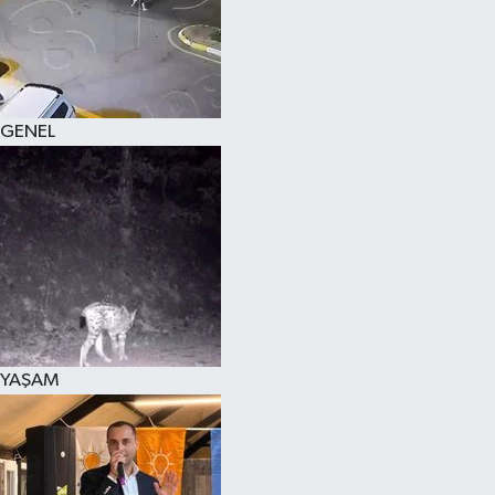
KÜLTÜR SANAT
MAGAZİN
GENEL
SAĞLIK
SİYASET
SPOR
TEKNOLOJİ
VİZYONDAKİLER
YAŞAM
YAŞAM