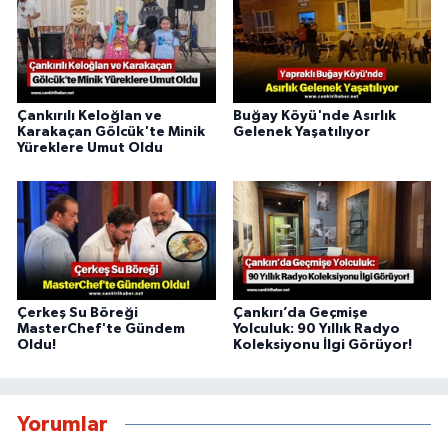
Çankırılı Keloğlan ve
Buğay Köyü'nde Asırlık
Karakaçan Gölcük'te Minik
Gelenek Yaşatılıyor
Yüreklere Umut Oldu
Çerkeş Su Böreği
Çankırı’da Geçmişe
MasterChef'te Gündem
Yolculuk: 90 Yıllık Radyo
Oldu!
Koleksiyonu İlgi Görüyor!
Yorumlar