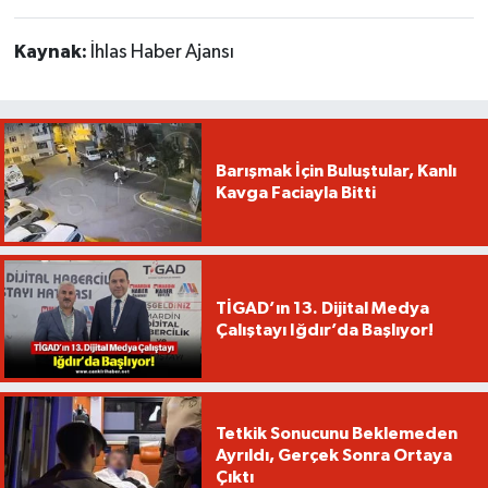
Kaynak:
İhlas Haber Ajansı
Barışmak İçin Buluştular, Kanlı
Kavga Faciayla Bitti
TİGAD’ın 13. Dijital Medya
Çalıştayı Iğdır’da Başlıyor!
Tetkik Sonucunu Beklemeden
Ayrıldı, Gerçek Sonra Ortaya
Çıktı