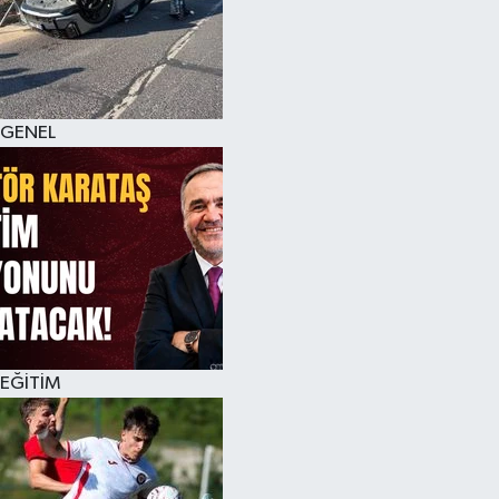
KÜLTÜR SANAT
MAGAZİN
GENEL
SAĞLIK
SİYASET
SPOR
TEKNOLOJİ
VİZYONDAKİLER
EĞİTİM
YAŞAM