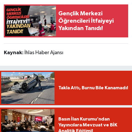
Gençlik Merkezi
Öğrencileri İtfaiyeyi
Yakından Tanıdı!
Kaynak:
İhlas Haber Ajansı
Takla Attı, Burnu Bile Kanamadı!
Basın İlan Kurumu’ndan
Yayıncılara Mevzuat ve BİK
Analitik Eğitimi!