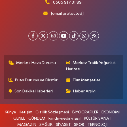
0505 917 31 89
[email protected]
Merkez Hava Durumu
Merkez Trafik Yoğunluk
Haritası
Puan Durumu ve Fikstür
Tüm Manşetler
Son Dakika Haberleri
Haber Arşivi
Künye
İletişim
Gizlilik Sözleşmesi
BİYOGRAFİLER
EKONOMİ
GENEL
GÜNDEM
kimdir-nedir-nasil
KÜLTÜR SANAT
MAGAZİN
SAĞLIK
SİYASET
SPOR
TEKNOLOJİ