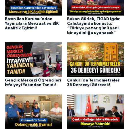
Basın İlan Kurumu’ndan
Bakan Gürlek, TİGAD Iğdır
Yayıncılara Mevzuat ve BİK
Çalıştayında konuştu:
Analitik Eğitimi!
“Türkiye pazar günü yeni
bir aydınlığa uyanacak”
Gençlik Merkezi Öğrencileri
Çankırı’da Termometreler
İtfaiyeyi Yakından Tanıdı!
36 Dereceyi Görecek!