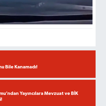
rnu Bile Kanamadı!
umu’ndan Yayıncılara Mevzuat ve BİK
i!