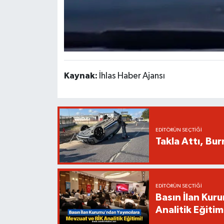
Kaynak:
İhlas Haber Ajansı
EDITÖRÜN SEÇTIĞI
Takla Attı, Bu
EDITÖRÜN SEÇTIĞI
Basın İlan Kur
Analitik Eğitim