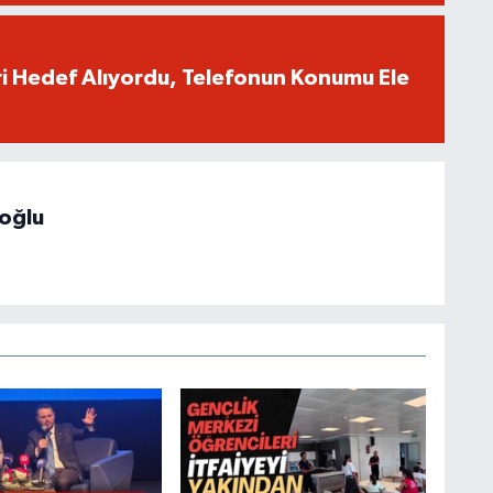
eri Hedef Alıyordu, Telefonun Konumu Ele
hoğlu