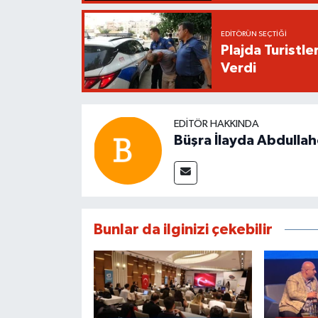
EDITÖRÜN SEÇTIĞI
Plajda Turistl
Verdi
EDITÖR HAKKINDA
Büşra İlayda Abdulla
Bunlar da ilginizi çekebilir