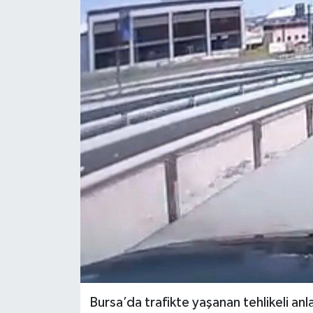
KÜLTÜR SANAT
MAGAZİN
SAĞLIK
SİYASET
SPOR
TEKNOLOJİ
VİZYONDAKİLER
YAŞAM
Bursa’da trafikte yaşanan tehlikeli an