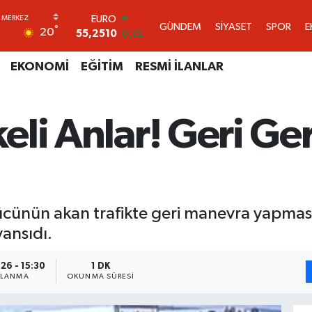
55,2510
0.32
GÜNDEM
SİYASET
SPOR
E
STERLİN
°
20
64,4811
0.38
GRAM ALTIN
EKONOMİ
EĞİTİM
RESMİ İLANLAR
6660.55
0.03
BİST100
13.779
-14
BITCOIN
keli Anlar! Geri G
64.959,79
1.11
DOLAR
47,7436
0.18
ürücünün akan trafikte geri manevra yapmas
ansıdı.
26 - 15:30
1 DK
NLANMA
OKUNMA SÜRESI