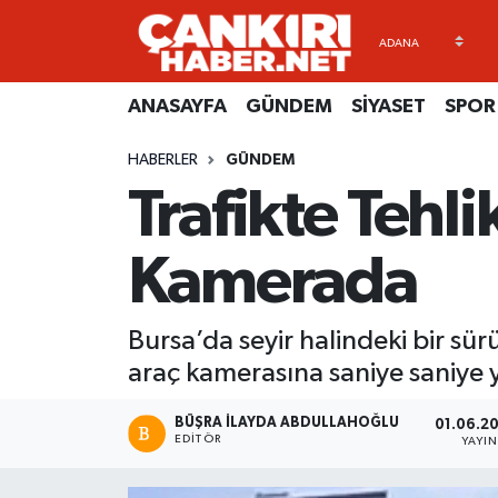
ANASAYFA
Künye
Merkez Hava Durumu
ANASAYFA
GÜNDEM
SİYASET
SPOR
GÜNDEM
İletişim
Merkez Trafik Yoğunluk Haritası
HABERLER
GÜNDEM
Trafikte Tehli
SİYASET
Gizlilik Sözleşmesi
Süper Lig Puan Durumu ve Fikstür
SPOR
BİYOGRAFİLER
Tüm Manşetler
Kamerada
EKONOMİ
EKONOMİ
Son Dakika Haberleri
Bursa’da seyir halindeki bir s
EĞİTİM
GENEL
Haber Arşivi
araç kamerasına saniye saniye y
RESMİ İLANLAR
GÜNDEM
BÜŞRA İLAYDA ABDULLAHOĞLU
01.06.20
EDITÖR
YAYI
kimdir-nedir-nasil