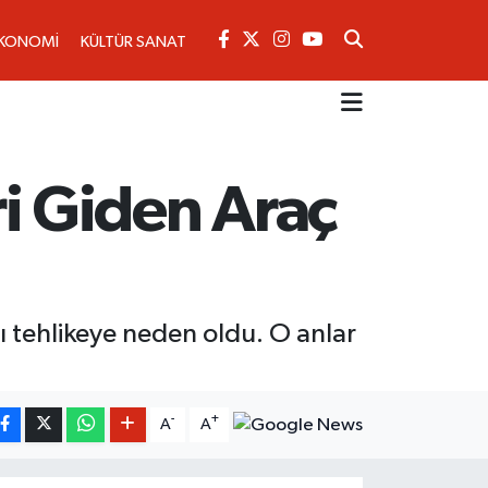
KONOMİ
KÜLTÜR SANAT
eri Giden Araç
ı tehlikeye neden oldu. O anlar
-
+
A
A