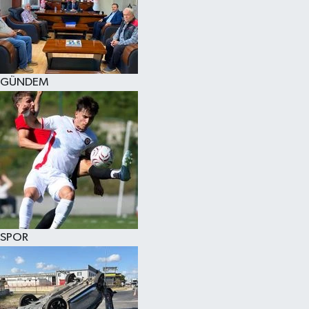
KÜLTÜR SANAT
MAGAZİN
GÜNDEM
SAĞLIK
SİYASET
SPOR
TEKNOLOJİ
VİZYONDAKİLER
SPOR
YAŞAM