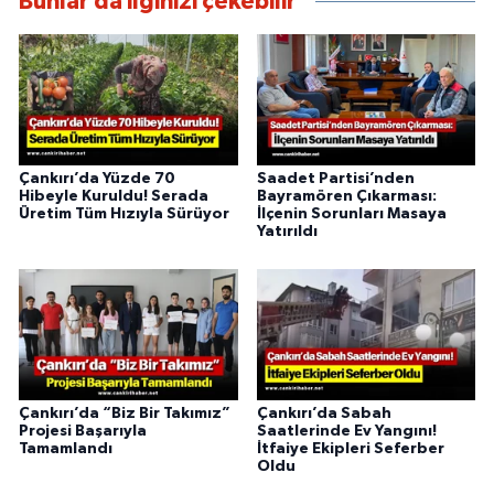
Bunlar da ilginizi çekebilir
Çankırı’da Yüzde 70
Saadet Partisi’nden
Hibeyle Kuruldu! Serada
Bayramören Çıkarması:
Üretim Tüm Hızıyla Sürüyor
İlçenin Sorunları Masaya
Yatırıldı
Çankırı’da “Biz Bir Takımız”
Çankırı’da Sabah
Projesi Başarıyla
Saatlerinde Ev Yangını!
Tamamlandı
İtfaiye Ekipleri Seferber
Oldu