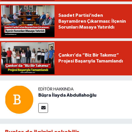
Saadet Partisi’nden
Bayramören Çıkarması: İlçenin
Sorunları Masaya Yatırıldı
Çankırı’da “Biz Bir Takımız”
Projesi Başarıyla Tamamlandı
EDITÖR HAKKINDA
Büşra İlayda Abdullahoğlu