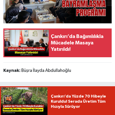
Çankırı’da Bağımlılıkla
Mücadele Masaya
Yatırıldı!
Kaynak:
Büşra İlayda Abdullahoğlu
Çankırı’da Yüzde 70 Hibeyle
Kuruldu! Serada Üretim Tüm
Hızıyla Sürüyor