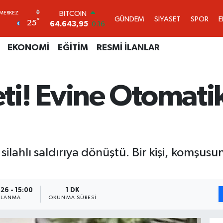
DOLAR
GÜNDEM
SİYASET
SPOR
°
25
47,6006
0.06
EURO
55,0250
0.02
EKONOMİ
EĞİTİM
RESMİ İLANLAR
STERLİN
64,2398
0.2
GRAM ALTIN
i! Evine Otomati
6500.87
0.12
BİST100
13.799
70
BITCOIN
64.643,95
0.16
silahlı saldırıya dönüştü. Bir kişi, komşu
26 - 15:00
1 DK
NLANMA
OKUNMA SÜRESI