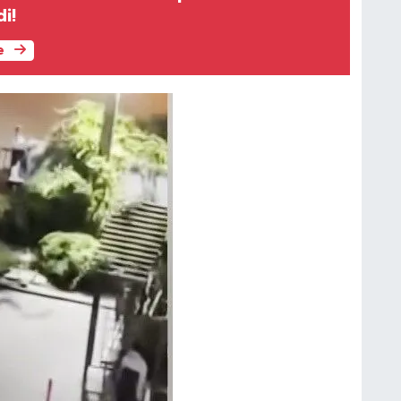
di!
e