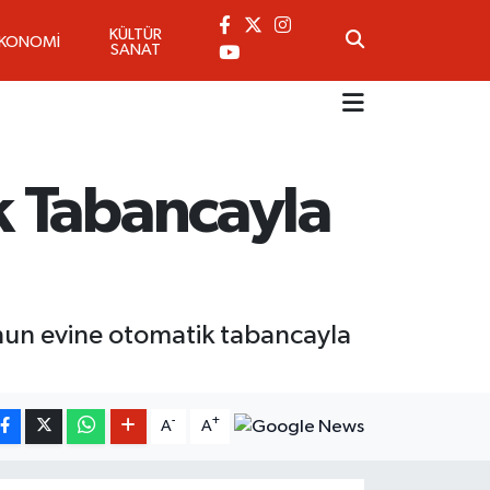
KÜLTÜR
EKONOMİ
SANAT
k Tabancayla
sunun evine otomatik tabancayla
-
+
A
A