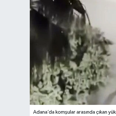
KÜLTÜR SANAT
MAGAZİN
SAĞLIK
SİYASET
SPOR
TEKNOLOJİ
VİZYONDAKİLER
YAŞAM
Adana’da komşular arasında çıkan yükse