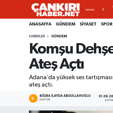
ANASAYFA
Künye
Merkez Hava Durumu
ANASAYFA
GÜNDEM
SİYASET
SPOR
GÜNDEM
İletişim
Merkez Trafik Yoğunluk Haritası
HABERLER
GÜNDEM
Komşu Dehşet
SİYASET
Gizlilik Sözleşmesi
Süper Lig Puan Durumu ve Fikstür
SPOR
BİYOGRAFİLER
Tüm Manşetler
Ateş Açtı
EKONOMİ
EKONOMİ
Son Dakika Haberleri
Adana’da yüksek ses tartışması 
EĞİTİM
GENEL
Haber Arşivi
ateş açtı.
RESMİ İLANLAR
GÜNDEM
BÜŞRA İLAYDA ABDULLAHOĞLU
01.06.20
EDITÖR
YAYI
kimdir-nedir-nasil