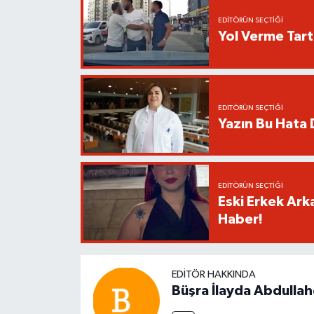
EDITÖRÜN SEÇTIĞI
Yol Verme Tart
EDITÖRÜN SEÇTIĞI
Yazın Bu Hata D
EDITÖRÜN SEÇTIĞI
Eski Erkek Ark
Haber!
EDITÖR HAKKINDA
Büşra İlayda Abdulla