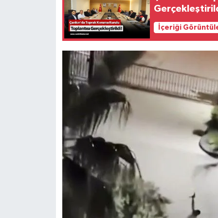
Gerçekleştiril
İçeriği Görüntül