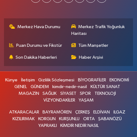
Merkez Hava Durumu
Merkez Trafik Yoğunluk
Haritası
Puan Durumu ve Fikstür
Tüm Manşetler
Son Dakika Haberleri
Haber Arşivi
Künye
İletişim
Gizlilik Sözleşmesi
BİYOGRAFİLER
EKONOMİ
GENEL
GÜNDEM
kimdir-nedir-nasil
KÜLTÜR SANAT
MAGAZİN
SAĞLIK
SİYASET
SPOR
TEKNOLOJİ
VİZYONDAKİLER
YAŞAM
ATKARACALAR
BAYRAMÖREN
ÇERKEŞ
ELDİVAN
ILGAZ
KIZILIRMAK
KORGUN
KURŞUNLU
ORTA
ŞABANÖZÜ
YAPRAKLI
KİMDİR NEDİR NASIL