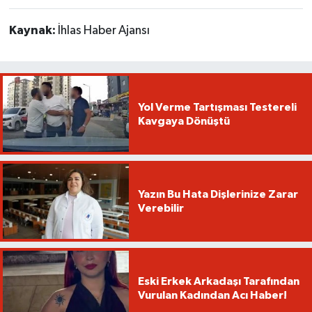
Kaynak:
İhlas Haber Ajansı
Yol Verme Tartışması Testereli
Kavgaya Dönüştü
Yazın Bu Hata Dişlerinize Zarar
Verebilir
Eski Erkek Arkadaşı Tarafından
Vurulan Kadından Acı Haber!