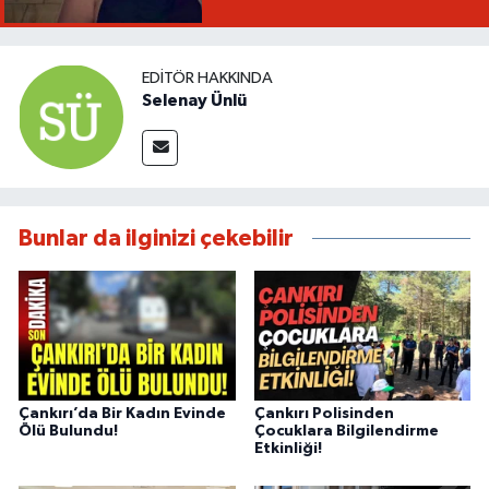
EDITÖR HAKKINDA
Selenay Ünlü
Bunlar da ilginizi çekebilir
Çankırı’da Bir Kadın Evinde
Çankırı Polisinden
Ölü Bulundu!
Çocuklara Bilgilendirme
Etkinliği!