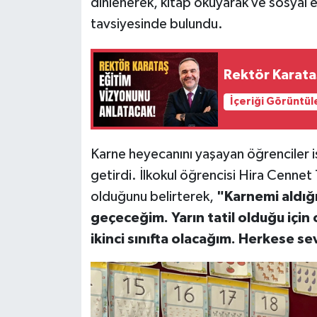
dinlenerek, kitap okuyarak ve sosyal et
tavsiyesinde bulundu.
Rektör Karata
İçeriği Görüntül
Karne heyecanını yaşayan öğrenciler is
getirdi. İlkokul öğrencisi Hira Cennet 
olduğunu belirterek,
"Karnemi aldığı
geçeceğim. Yarın tatil olduğu için
ikinci sınıfta olacağım. Herkese se