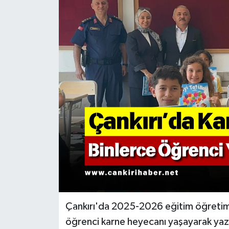
KÜLTÜR SANAT
MAGAZİN
SAĞLIK
SİYASET
SPOR
TEKNOLOJİ
VİZYONDAKİLER
YAŞAM
Çankırı'da 2025-2026 eğitim öğretim y
öğrenci karne heyecanı yaşayarak yaz ta