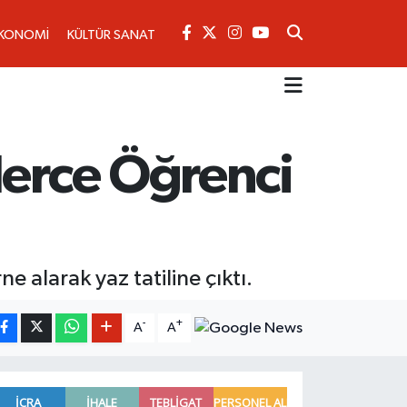
KONOMİ
KÜLTÜR SANAT
lerce Öğrenci
 alarak yaz tatiline çıktı.
-
+
A
A