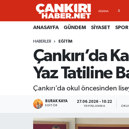
ANASAYFA
Künye
Merkez Hava Durumu
ANASAYFA
GÜNDEM
SİYASET
SPOR
GÜNDEM
İletişim
Merkez Trafik Yoğunluk Haritası
HABERLER
EĞİTİM
Çankırı’da K
SİYASET
Gizlilik Sözleşmesi
Süper Lig Puan Durumu ve Fikstür
SPOR
BİYOGRAFİLER
Tüm Manşetler
Yaz Tatiline B
EKONOMİ
EKONOMİ
Son Dakika Haberleri
Çankırı’da okul öncesinden lisey
EĞİTİM
GENEL
Haber Arşivi
BURAK KAYA
27.06.2026 - 10:22
EDITÖR
YAYINLANMA
OKU
RESMİ İLANLAR
GÜNDEM
kimdir-nedir-nasil