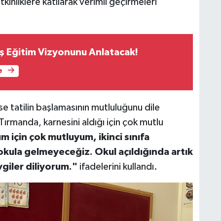
kinliklere katılarak verimli geçirmeleri
ş Eğitim Vizyonunu Anlatacak!
e
e tatilin başlamasının mutluluğunu dile
Tırmanda, karnesini aldığı için çok mutlu
m için çok mutluyum, ikinci sınıfa
 okula gelmeyeceğiz. Okul açıldığında artık
vgiler diliyorum."
ifadelerini kullandı.