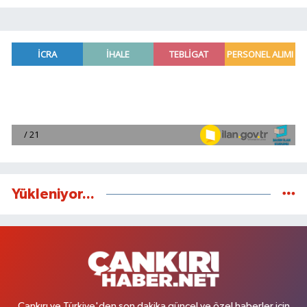
Yükleniyor...
Çankırı ve Türkiye'den son dakika güncel ve özel haberler için