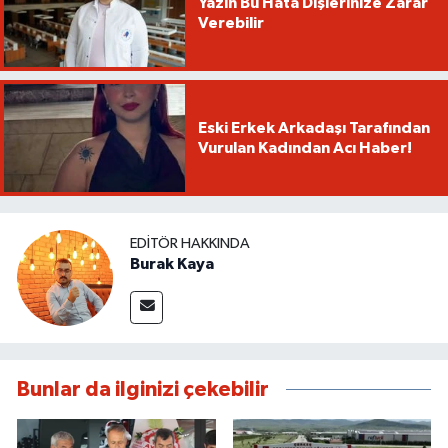
Yazın Bu Hata Dişlerinize Zarar
Verebilir
Eski Erkek Arkadaşı Tarafından
Vurulan Kadından Acı Haber!
EDITÖR HAKKINDA
Burak Kaya
Bunlar da ilginizi çekebilir