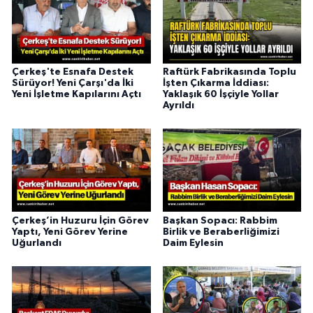
Çerkeş'te Esnafa Destek
Raftürk Fabrikasında Toplu
Sürüyor! Yeni Çarşı'da İki
İşten Çıkarma İddiası:
Yeni İşletme Kapılarını Açtı
Yaklaşık 60 İşçiyle Yollar
Ayrıldı
Çerkeş’in Huzuru İçin Görev
Başkan Sopacı: Rabbim
Yaptı, Yeni Görev Yerine
Birlik ve Beraberliğimizi
Uğurlandı
Daim Eylesin