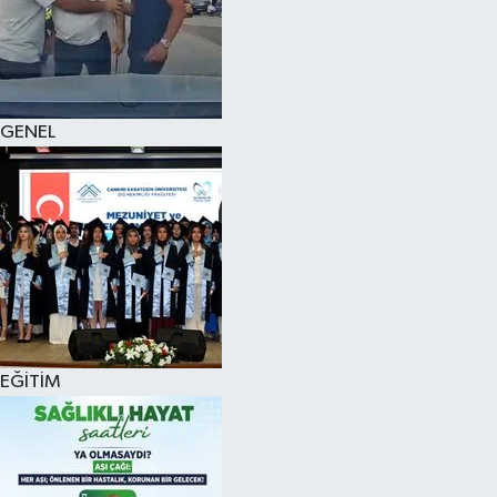
KÜLTÜR SANAT
MAGAZİN
GENEL
SAĞLIK
SİYASET
SPOR
TEKNOLOJİ
VİZYONDAKİLER
EĞİTİM
YAŞAM