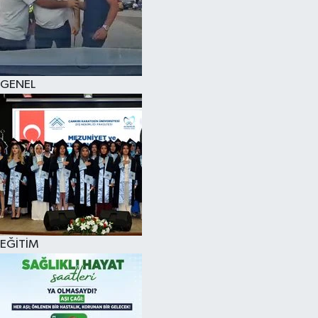
KÜLTÜR SANAT
MAGAZİN
GENEL
SAĞLIK
SİYASET
SPOR
TEKNOLOJİ
VİZYONDAKİLER
EĞİTİM
YAŞAM