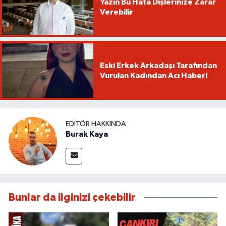
Yazın Bu Hata Dişlerinize Zarar
Verebilir
Eski Erkek Arkadaşı Tarafından
Vurulan Kadından Acı Haber!
EDITÖR HAKKINDA
Burak Kaya
Bunlar da ilginizi çekebilir