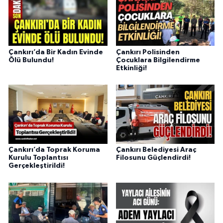
Çankırı’da Bir Kadın Evinde
Çankırı Polisinden
Ölü Bulundu!
Çocuklara Bilgilendirme
Etkinliği!
Çankırı’da Toprak Koruma
Çankırı Belediyesi Araç
Kurulu Toplantısı
Filosunu Güçlendirdi!
Gerçekleştirildi!