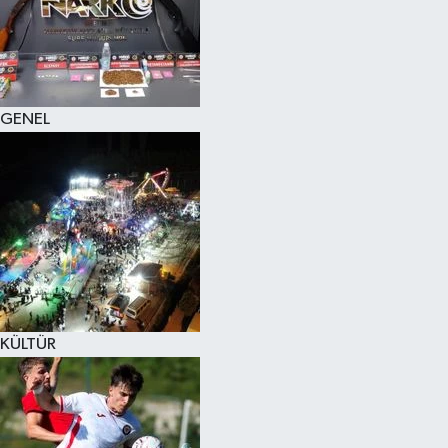
KÜLTÜR SANAT
MAGAZİN
GENEL
SAĞLIK
SİYASET
SPOR
TEKNOLOJİ
VİZYONDAKİLER
KÜLTÜR
YAŞAM