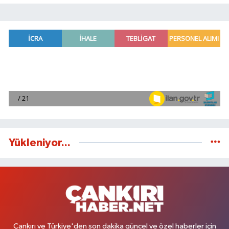
Yükleniyor...
Çankırı ve Türkiye'den son dakika güncel ve özel haberler için