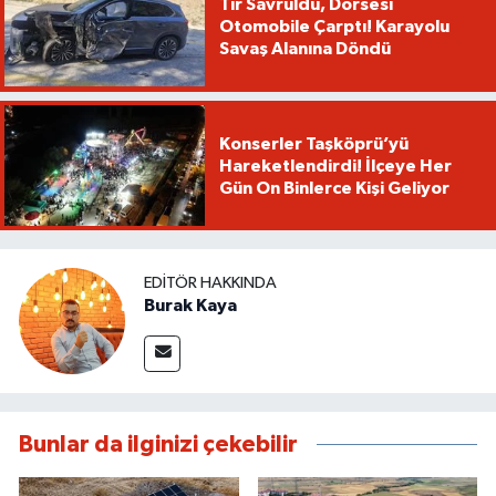
Tır Savruldu, Dorsesi
Otomobile Çarptı! Karayolu
Savaş Alanına Döndü
Konserler Taşköprü’yü
Hareketlendirdi! İlçeye Her
Gün On Binlerce Kişi Geliyor
EDITÖR HAKKINDA
Burak Kaya
Bunlar da ilginizi çekebilir