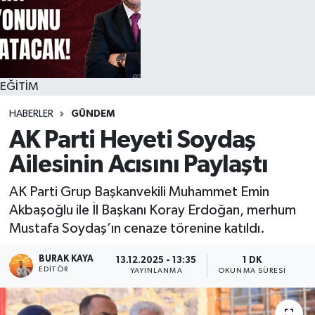
EĞİTİM
HABERLER
GÜNDEM
AK Parti Heyeti Soydaş
Ailesinin Acısını Paylaştı
AK Parti Grup Başkanvekili Muhammet Emin
Akbaşoğlu ile İl Başkanı Koray Erdoğan, merhum
Mustafa Soydaş’ın cenaze törenine katıldı.
BURAK KAYA
13.12.2025 - 13:35
1 DK
EDITÖR
YAYINLANMA
OKUNMA SÜRESI