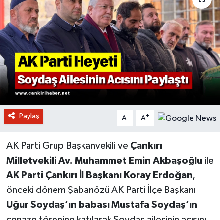
Paylaş
-
+
A
A
AK Parti Grup Başkanvekili ve
Çankırı
Milletvekili Av. Muhammet Emin Akbaşoğlu
ile
AK Parti Çankırı İl Başkanı Koray Erdoğan
,
önceki dönem Şabanözü AK Parti İlçe Başkanı
Uğur Soydaş’ın babası Mustafa Soydaş’ın
cenaze törenine katılarak Soydaş ailesinin acısını