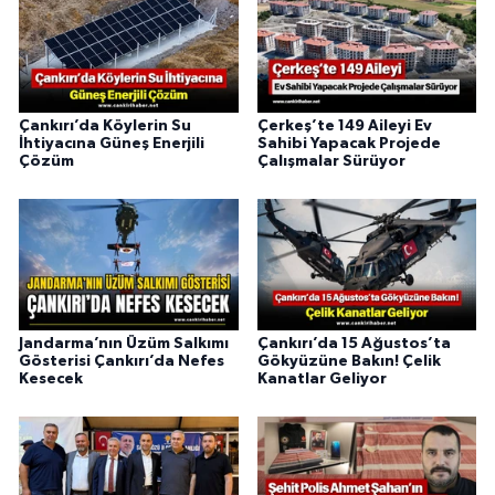
Çankırı’da Köylerin Su
Çerkeş’te 149 Aileyi Ev
İhtiyacına Güneş Enerjili
Sahibi Yapacak Projede
Çözüm
Çalışmalar Sürüyor
Jandarma’nın Üzüm Salkımı
Çankırı’da 15 Ağustos’ta
Gösterisi Çankırı’da Nefes
Gökyüzüne Bakın! Çelik
Kesecek
Kanatlar Geliyor