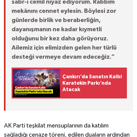
sabr-ı cemîl niyaz ediyorum. Rabbim
mekânını cennet eylesin. Böylesi zor
günlerde birlik ve beraberliğin,
dayanışmanın ne kadar kıymetli
olduğunu bir kez daha görüyoruz.
Ailemiz için elimizden gelen her türlü
desteği vermeye devam edeceğiz.”
Çankırı’da Sanatın Kalbi
Karatekin Parkı’nda
Atacak
AK Parti teşkilat mensuplarının da katılım
sağladığı cenaze töreni, edilen duaların ardından