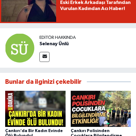
Eski Erkek Arkadaşı Tarafından
Vurulan Kadından Acı Haber!
EDITÖR HAKKINDA
Selenay Ünlü
Bunlar da ilginizi çekebilir
Çankırı’da Bir Kadın Evinde
Çankırı Polisinden
Ölü Bulundu!
Çocuklara Bilgilendirme