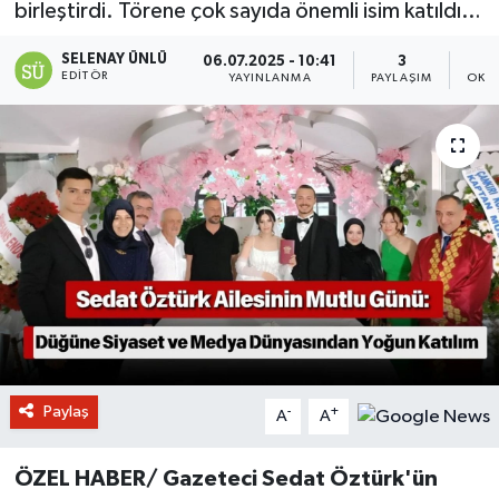
birleştirdi. Törene çok sayıda önemli isim katıldı…
SELENAY ÜNLÜ
06.07.2025 - 10:41
3
EDITÖR
YAYINLANMA
PAYLAŞIM
OKU
Paylaş
-
+
A
A
ÖZEL HABER/ Gazeteci Sedat Öztürk'ün