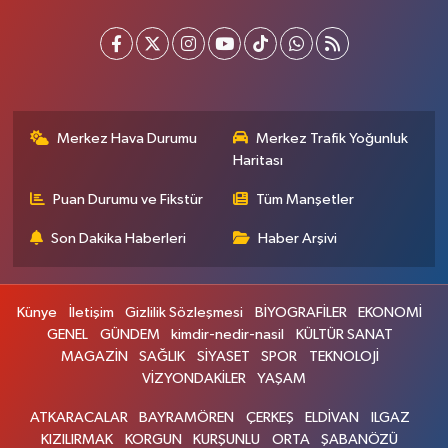
Merkez Hava Durumu
Merkez Trafik Yoğunluk
Haritası
Puan Durumu ve Fikstür
Tüm Manşetler
Son Dakika Haberleri
Haber Arşivi
Künye
İletişim
Gizlilik Sözleşmesi
BİYOGRAFİLER
EKONOMİ
GENEL
GÜNDEM
kimdir-nedir-nasil
KÜLTÜR SANAT
MAGAZİN
SAĞLIK
SİYASET
SPOR
TEKNOLOJİ
VİZYONDAKİLER
YAŞAM
ATKARACALAR
BAYRAMÖREN
ÇERKEŞ
ELDİVAN
ILGAZ
KIZILIRMAK
KORGUN
KURŞUNLU
ORTA
ŞABANÖZÜ