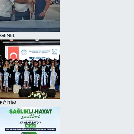
KÜLTÜR SANAT
MAGAZİN
GENEL
SAĞLIK
SİYASET
SPOR
TEKNOLOJİ
VİZYONDAKİLER
EĞİTİM
YAŞAM