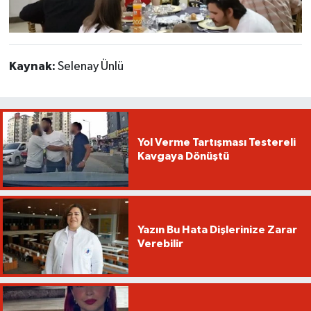
Kaynak:
Selenay Ünlü
Yol Verme Tartışması Testereli
Kavgaya Dönüştü
Yazın Bu Hata Dişlerinize Zarar
Verebilir