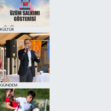
KÜLTÜR SANAT
MAGAZİN
KÜLTÜR
SAĞLIK
SİYASET
SPOR
TEKNOLOJİ
VİZYONDAKİLER
GÜNDEM
YAŞAM