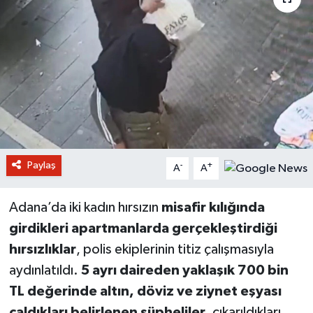
Paylaş
-
+
A
A
Adana’da iki kadın hırsızın
misafir kılığında
girdikleri apartmanlarda gerçekleştirdiği
hırsızlıklar
, polis ekiplerinin titiz çalışmasıyla
aydınlatıldı.
5 ayrı daireden yaklaşık 700 bin
TL değerinde altın, döviz ve ziynet eşyası
çaldıkları belirlenen şüpheliler
, çıkarıldıkları