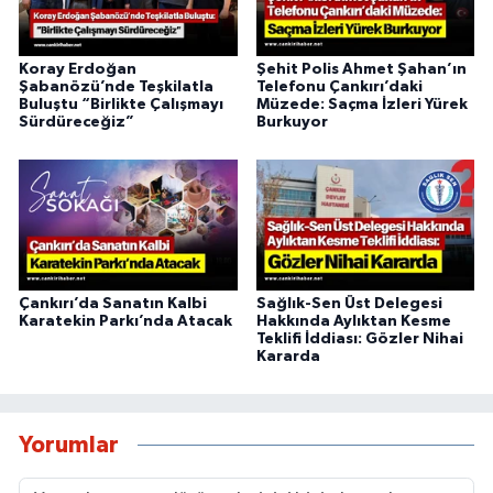
Koray Erdoğan
Şehit Polis Ahmet Şahan’ın
Şabanözü’nde Teşkilatla
Telefonu Çankırı’daki
Buluştu “Birlikte Çalışmayı
Müzede: Saçma İzleri Yürek
Sürdüreceğiz”
Burkuyor
Çankırı’da Sanatın Kalbi
Sağlık-Sen Üst Delegesi
Karatekin Parkı’nda Atacak
Hakkında Aylıktan Kesme
Teklifi İddiası: Gözler Nihai
Kararda
Yorumlar