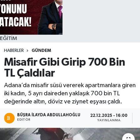
EĞİTİM
HABERLER
GÜNDEM
Misafir Gibi Girip 700 Bin
TL Çaldılar
Adana’da misafir süsü vererek apartmanlara giren
iki kadın, 5 ayrı daireden yaklaşık 700 bin TL
değerinde altın, döviz ve ziynet eşyası çaldı.
BÜŞRA İLAYDA ABDULLAHOĞLU
22.12.2025 - 16:00
EDITÖR
YAYINLANMA
O