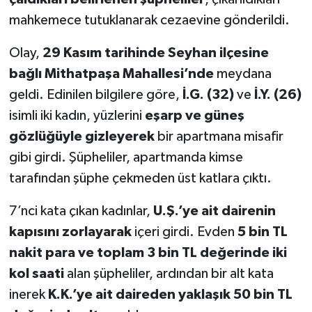
mahkemece tutuklanarak cezaevine gönderildi.
Olay,
29 Kasım tarihinde Seyhan ilçesine
bağlı Mithatpaşa Mahallesi’nde
meydana
geldi. Edinilen bilgilere göre,
İ.G. (32)
ve
İ.Y. (26)
isimli iki kadın, yüzlerini
eşarp ve güneş
gözlüğüyle gizleyerek
bir apartmana misafir
gibi girdi. Şüpheliler, apartmanda kimse
tarafından şüphe çekmeden üst katlara çıktı.
7’nci kata çıkan kadınlar,
U.Ş.’ye ait dairenin
kapısını zorlayarak
içeri girdi. Evden
5 bin TL
nakit para ve toplam 3 bin TL değerinde iki
kol saati
alan şüpheliler, ardından bir alt kata
inerek
K.K.’ye ait daireden yaklaşık 50 bin TL