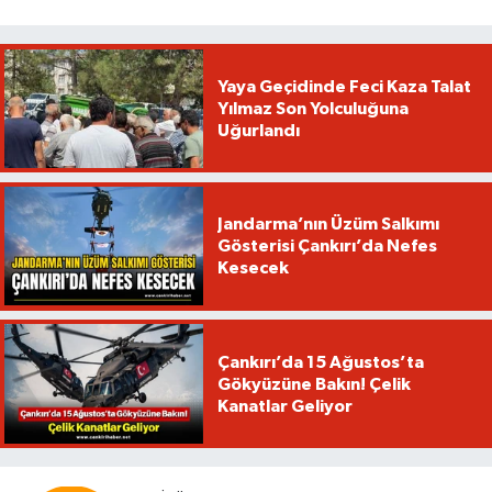
Yaya Geçidinde Feci Kaza Talat
Yılmaz Son Yolculuğuna
Uğurlandı
Jandarma’nın Üzüm Salkımı
Gösterisi Çankırı’da Nefes
Kesecek
Çankırı’da 15 Ağustos’ta
Gökyüzüne Bakın! Çelik
Kanatlar Geliyor