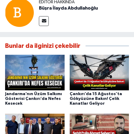
EDITÖR HAKKINDA
Büşra İlayda Abdullahoğlu
Bunlar da ilginizi çekebilir
Jandarma’nın Üzüm Salkımı
Çankırı’da 15 Ağustos’ta
Gösterisi Çankırı’da Nefes
Gökyüzüne Bakın! Çelik
Kesecek
Kanatlar Geliyor