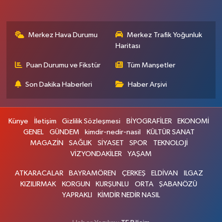
Merkez Hava Durumu
Merkez Trafik Yoğunluk
Haritası
Puan Durumu ve Fikstür
Tüm Manşetler
Son Dakika Haberleri
Haber Arşivi
Künye
İletişim
Gizlilik Sözleşmesi
BİYOGRAFİLER
EKONOMİ
GENEL
GÜNDEM
kimdir-nedir-nasil
KÜLTÜR SANAT
MAGAZİN
SAĞLIK
SİYASET
SPOR
TEKNOLOJİ
VİZYONDAKİLER
YAŞAM
ATKARACALAR
BAYRAMÖREN
ÇERKEŞ
ELDİVAN
ILGAZ
KIZILIRMAK
KORGUN
KURŞUNLU
ORTA
ŞABANÖZÜ
YAPRAKLI
KİMDİR NEDİR NASIL