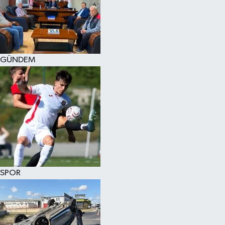
KÜLTÜR SANAT
MAGAZİN
GÜNDEM
SAĞLIK
SİYASET
SPOR
TEKNOLOJİ
VİZYONDAKİLER
SPOR
YAŞAM