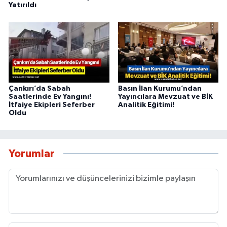
Yatırıldı
Çankırı’da Sabah
Basın İlan Kurumu’ndan
Saatlerinde Ev Yangını!
Yayıncılara Mevzuat ve BİK
İtfaiye Ekipleri Seferber
Analitik Eğitimi!
Oldu
Yorumlar