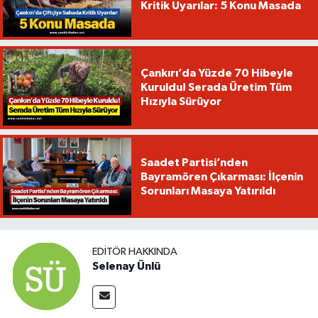
Kritik Uyarılar: 5 Konu Masada
Çankırı’da Yüzde 70 Hibeyle
Kuruldu! Serada Üretim Tüm
Hızıyla Sürüyor
Saadet Partisi’nden
Bayramören Çıkarması: İlçenin
Sorunları Masaya Yatırıldı
EDITÖR HAKKINDA
Selenay Ünlü