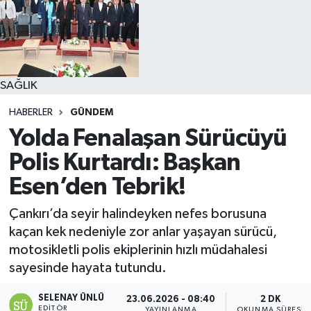
SAĞLIK
HABERLER
GÜNDEM
Yolda Fenalaşan Sürücüyü
Polis Kurtardı: Başkan
Esen’den Tebrik!
Çankırı’da seyir halindeyken nefes borusuna
kaçan kek nedeniyle zor anlar yaşayan sürücü,
motosikletli polis ekiplerinin hızlı müdahalesi
sayesinde hayata tutundu.
SELENAY ÜNLÜ
23.06.2026 - 08:40
2 DK
EDITÖR
YAYINLANMA
OKUNMA SÜRESI