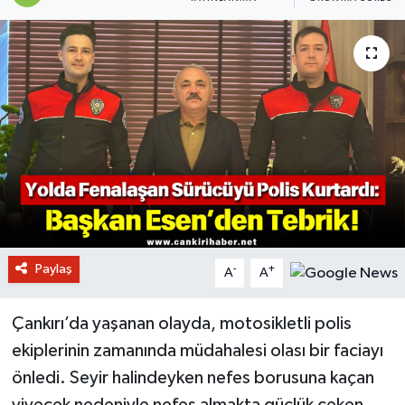
Paylaş
-
+
A
A
Çankırı’da yaşanan olayda, motosikletli polis
ekiplerinin zamanında müdahalesi olası bir faciayı
önledi. Seyir halindeyken nefes borusuna kaçan
yiyecek nedeniyle nefes almakta güçlük çeken