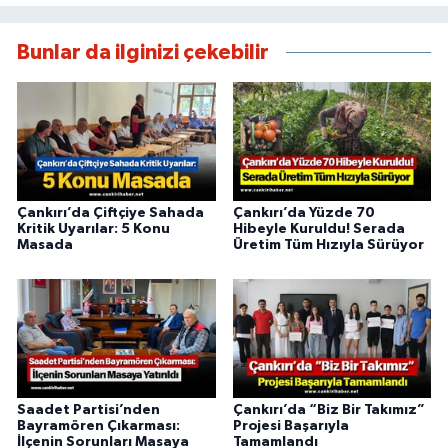
Bunlar da ilginizi çekebilir
Çankırı’da Çiftçiye Sahada
Çankırı’da Yüzde 70
Kritik Uyarılar: 5 Konu
Hibeyle Kuruldu! Serada
Masada
Üretim Tüm Hızıyla Sürüyor
Saadet Partisi’nden
Çankırı’da “Biz Bir Takımız”
Bayramören Çıkarması:
Projesi Başarıyla
İlçenin Sorunları Masaya
Tamamlandı