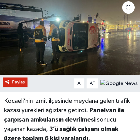
Paylaş
-
+
A
A
Kocaeli’nin İzmit ilçesinde meydana gelen trafik
kazası yürekleri ağızlara getirdi.
Panelvan ile
çarpışan ambulansın devrilmesi
sonucu
yaşanan kazada,
3’ü sağlık çalışanı olmak
üzere toplam 6 kişi yaralandı
.