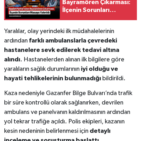
Bayramören Çıkarması:
İlçenin Sorunları
Masaya Yatırıldı
Yaralılar, olay yerindeki ilk müdahalelerinin
ardından
farklı ambulanslarla çevredeki
hastanelere sevk edilerek tedavi altına
alındı
. Hastanelerden alınan ilk bilgilere göre
yaralıların sağlık durumlarının
iyi olduğu ve
hayati tehlikelerinin bulunmadığı
bildirildi.
Kaza nedeniyle Gazanfer Bilge Bulvarı’nda trafik
bir süre kontrollü olarak sağlanırken, devrilen
ambulans ve panelvanın kaldırılmasının ardından
yol tekrar trafiğe açıldı. Polis ekipleri, kazanın
kesin nedeninin belirlenmesi için
detaylı
inceleme ve soruşturma başlattı
.