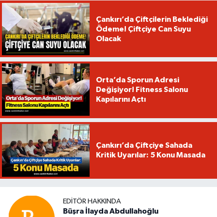
Çankırı’da Çiftçilerin Beklediği
Ödeme! Çiftçiye Can Suyu
Olacak
Orta’da Sporun Adresi
Değişiyor! Fitness Salonu
Kapılarını Açtı
Çankırı’da Çiftçiye Sahada
Kritik Uyarılar: 5 Konu Masada
EDITÖR HAKKINDA
Büşra İlayda Abdullahoğlu