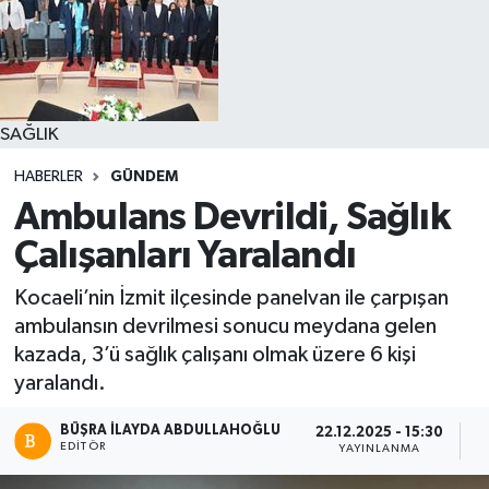
SAĞLIK
HABERLER
GÜNDEM
Ambulans Devrildi, Sağlık
Çalışanları Yaralandı
Kocaeli’nin İzmit ilçesinde panelvan ile çarpışan
ambulansın devrilmesi sonucu meydana gelen
kazada, 3’ü sağlık çalışanı olmak üzere 6 kişi
yaralandı.
BÜŞRA İLAYDA ABDULLAHOĞLU
22.12.2025 - 15:30
EDITÖR
YAYINLANMA
O