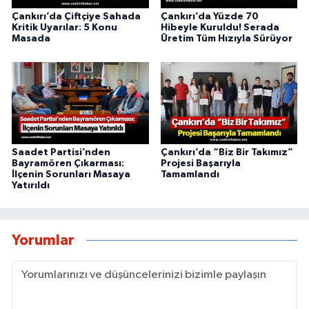
Çankırı’da Çiftçiye Sahada
Çankırı’da Yüzde 70
Kritik Uyarılar: 5 Konu
Hibeyle Kuruldu! Serada
Masada
Üretim Tüm Hızıyla Sürüyor
Saadet Partisi’nden
Çankırı’da “Biz Bir Takımız”
Bayramören Çıkarması:
Projesi Başarıyla
İlçenin Sorunları Masaya
Tamamlandı
Yatırıldı
Yorumlar