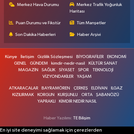
Merkez Hava Durumu
Merkez Trafik Yoğunluk
Haritası
Puan Durumu ve Fikstür
Tüm Manşetler
Son Dakika Haberleri
Haber Arşivi
Künye
İletişim
Gizlilik Sözleşmesi
BİYOGRAFİLER
EKONOMİ
GENEL
GÜNDEM
kimdir-nedir-nasil
KÜLTÜR SANAT
MAGAZİN
SAĞLIK
SİYASET
SPOR
TEKNOLOJİ
VİZYONDAKİLER
YAŞAM
ATKARACALAR
BAYRAMÖREN
ÇERKEŞ
ELDİVAN
ILGAZ
KIZILIRMAK
KORGUN
KURŞUNLU
ORTA
ŞABANÖZÜ
YAPRAKLI
KİMDİR NEDİR NASIL
Haber Yazılımı:
TE Bilişim
En iyi site deneyimi sağlamak için çerezlerden