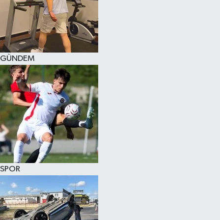
KÜLTÜR SANAT
MAGAZİN
GÜNDEM
SAĞLIK
SİYASET
SPOR
TEKNOLOJİ
VİZYONDAKİLER
SPOR
YAŞAM