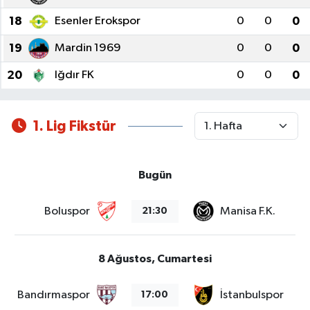
18
Esenler Erokspor
0
0
0
19
Mardin 1969
0
0
0
20
Iğdır FK
0
0
0
1. Lig Fikstür
Bugün
Boluspor
Manisa F.K.
21:30
8 Ağustos, Cumartesi
Bandırmaspor
İstanbulspor
17:00