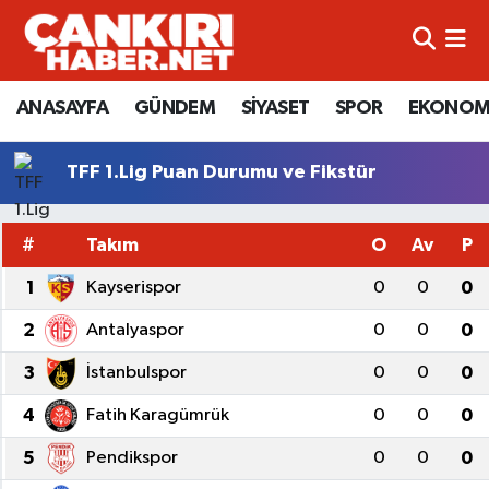
ANASAYFA
Künye
Merkez Hava Durumu
ANASAYFA
GÜNDEM
SİYASET
SPOR
EKONOM
GÜNDEM
İletişim
Merkez Trafik Yoğunluk Haritası
TFF 1.Lig Puan Durumu ve Fikstür
SİYASET
Gizlilik Sözleşmesi
Süper Lig Puan Durumu ve Fikstür
#
Takım
O
Av
P
SPOR
BİYOGRAFİLER
Tüm Manşetler
1
Kayserispor
0
0
0
EKONOMİ
EKONOMİ
Son Dakika Haberleri
2
Antalyaspor
0
0
0
EĞİTİM
GENEL
Haber Arşivi
3
İstanbulspor
0
0
0
4
Fatih Karagümrük
0
0
0
RESMİ İLANLAR
GÜNDEM
5
Pendikspor
0
0
0
kimdir-nedir-nasil