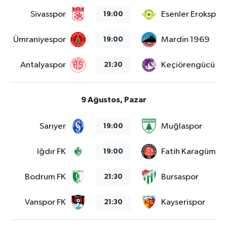
Sivasspor
Esenler Erokspor
19:00
Ümraniyespor
Mardin 1969
19:00
Antalyaspor
Keçiörengücü
21:30
9 Ağustos, Pazar
Sarıyer
Muğlaspor
19:00
Iğdır FK
Fatih Karagümrü
19:00
Bodrum FK
Bursaspor
21:30
Vanspor FK
Kayserispor
21:30