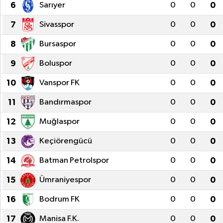
6
Sarıyer
0
0
0
KÜLTÜR SANAT
7
Sivasspor
0
0
0
MAGAZİN
8
Bursaspor
0
0
0
9
Boluspor
0
0
0
SAĞLIK
10
Vanspor FK
0
0
0
SİYASET
11
Bandırmaspor
0
0
0
SPOR
12
Muğlaspor
0
0
0
13
Keçiörengücü
0
0
0
TEKNOLOJİ
14
Batman Petrolspor
0
0
0
VİZYONDAKİLER
15
Ümraniyespor
0
0
0
YAŞAM
16
Bodrum FK
0
0
0
17
Manisa F.K.
0
0
0