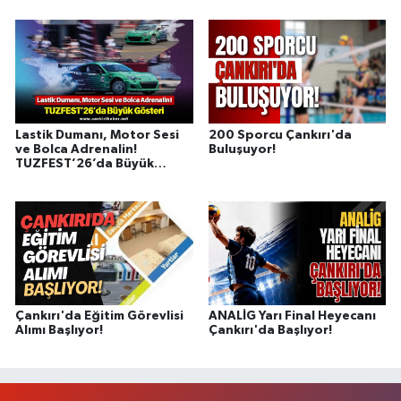
Lastik Dumanı, Motor Sesi
200 Sporcu Çankırı'da
ve Bolca Adrenalin!
Buluşuyor!
TUZFEST’26’da Büyük
Gösteri
Çankırı'da Eğitim Görevlisi
ANALİG Yarı Final Heyecanı
Alımı Başlıyor!
Çankırı'da Başlıyor!