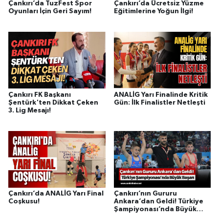
Çankırı’da TuzFest Spor
Çankırı’da Ücretsiz Yüzme
Oyunları İçin Geri Sayım!
Eğitimlerine Yoğun İlgi!
Çankırı FK Başkanı
ANALİG Yarı Finalinde Kritik
Şentürk'ten Dikkat Çeken
Gün: İlk Finalistler Netleşti
3. Lig Mesajı!
Çankırı’da ANALİG Yarı Final
Çankırı’nın Gururu
Coşkusu!
Ankara’dan Geldi! Türkiye
Şampiyonası’nda Büyük
Başarı