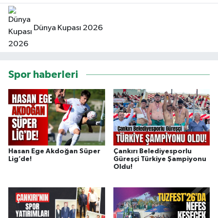
Dünya Kupası 2026
Spor haberleri
Hasan Ege Akdoğan Süper
Çankırı Belediyesporlu
Lig’de!
Güreşçi Türkiye Şampiyonu
Oldu!