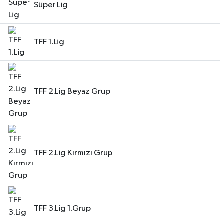
Süper Lig
KÜLTÜR SANAT
TFF 1.Lig
MAGAZİN
SAĞLIK
TFF 2.Lig Beyaz Grup
SİYASET
SPOR
TEKNOLOJİ
TFF 2.Lig Kırmızı Grup
VİZYONDAKİLER
YAŞAM
TFF 3.Lig 1.Grup