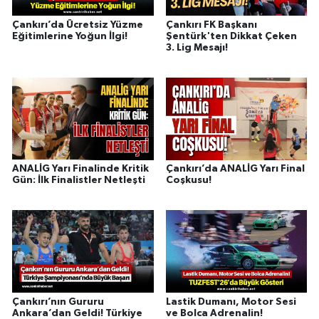
Çankırı’da Ücretsiz Yüzme
Çankırı FK Başkanı
Eğitimlerine Yoğun İlgi!
Şentürk'ten Dikkat Çeken
3. Lig Mesajı!
ANALİG Yarı Finalinde Kritik
Çankırı’da ANALİG Yarı Final
Gün: İlk Finalistler Netleşti
Coşkusu!
Çankırı’nın Gururu
Lastik Dumanı, Motor Sesi
Ankara’dan Geldi! Türkiye
ve Bolca Adrenalin!