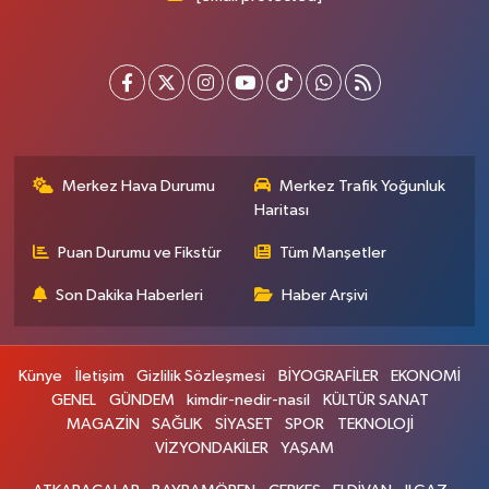
Merkez Hava Durumu
Merkez Trafik Yoğunluk
Haritası
Puan Durumu ve Fikstür
Tüm Manşetler
Son Dakika Haberleri
Haber Arşivi
Künye
İletişim
Gizlilik Sözleşmesi
BİYOGRAFİLER
EKONOMİ
GENEL
GÜNDEM
kimdir-nedir-nasil
KÜLTÜR SANAT
MAGAZİN
SAĞLIK
SİYASET
SPOR
TEKNOLOJİ
VİZYONDAKİLER
YAŞAM