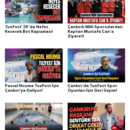
TuzFest’26'da Nefes
Çankırılı Milli Sporculardan
Kesecek Bot Kapışması!
Kaptan Mustafa Can’a
Ziyaret!
Pascal Nouma TuzFest İçin
Çankırı’da TuzFest Spor
Çankırı’ya Geliyor!
Oyunları İçin Geri Sayım!