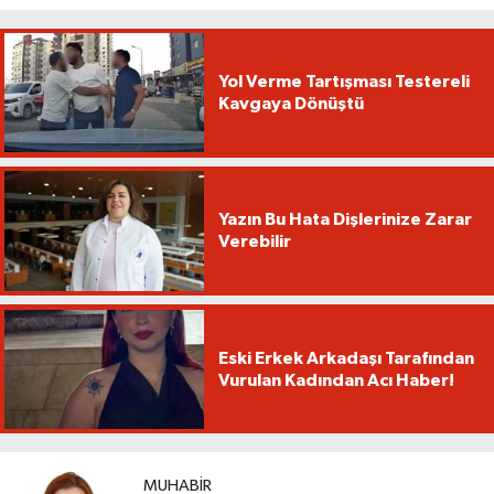
Yol Verme Tartışması Testereli
Kavgaya Dönüştü
Yazın Bu Hata Dişlerinize Zarar
Verebilir
Eski Erkek Arkadaşı Tarafından
Vurulan Kadından Acı Haber!
MUHABIR