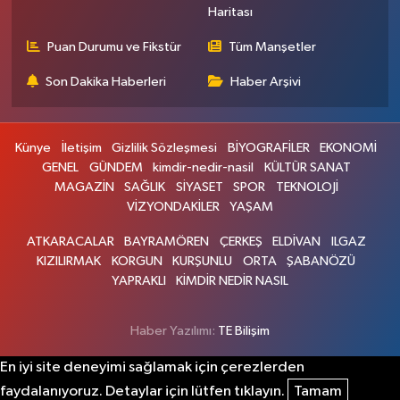
Haritası
Puan Durumu ve Fikstür
Tüm Manşetler
Son Dakika Haberleri
Haber Arşivi
Künye
İletişim
Gizlilik Sözleşmesi
BİYOGRAFİLER
EKONOMİ
GENEL
GÜNDEM
kimdir-nedir-nasil
KÜLTÜR SANAT
MAGAZİN
SAĞLIK
SİYASET
SPOR
TEKNOLOJİ
VİZYONDAKİLER
YAŞAM
ATKARACALAR
BAYRAMÖREN
ÇERKEŞ
ELDİVAN
ILGAZ
KIZILIRMAK
KORGUN
KURŞUNLU
ORTA
ŞABANÖZÜ
YAPRAKLI
KİMDİR NEDİR NASIL
Haber Yazılımı:
TE Bilişim
En iyi site deneyimi sağlamak için çerezlerden
faydalanıyoruz. Detaylar için lütfen tıklayın.
Tamam