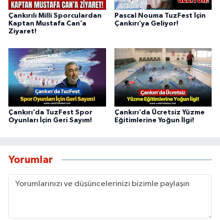
Çankırılı Milli Sporculardan
Pascal Nouma TuzFest İçin
Kaptan Mustafa Can’a
Çankırı’ya Geliyor!
Ziyaret!
Çankırı’da TuzFest Spor
Çankırı’da Ücretsiz Yüzme
Oyunları İçin Geri Sayım!
Eğitimlerine Yoğun İlgi!
Yorumlar