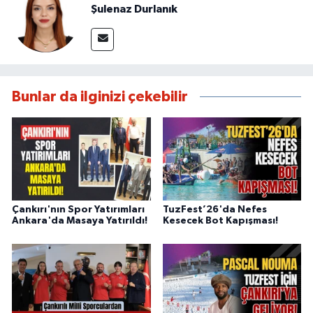
Şulenaz Durlanık
Bunlar da ilginizi çekebilir
Çankırı'nın Spor Yatırımları
TuzFest’26'da Nefes
Ankara'da Masaya Yatırıldı!
Kesecek Bot Kapışması!