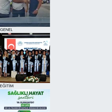
KÜLTÜR SANAT
MAGAZİN
GENEL
SAĞLIK
SİYASET
SPOR
TEKNOLOJİ
VİZYONDAKİLER
EĞİTİM
YAŞAM