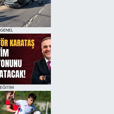
KÜLTÜR SANAT
MAGAZİN
GENEL
SAĞLIK
SİYASET
SPOR
TEKNOLOJİ
VİZYONDAKİLER
EĞİTİM
YAŞAM