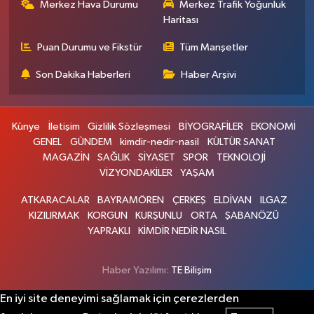
Merkez Hava Durumu
Merkez Trafik Yoğunluk
Haritası
Puan Durumu ve Fikstür
Tüm Manşetler
Son Dakika Haberleri
Haber Arşivi
Künye
İletişim
Gizlilik Sözleşmesi
BİYOGRAFİLER
EKONOMİ
GENEL
GÜNDEM
kimdir-nedir-nasil
KÜLTÜR SANAT
MAGAZİN
SAĞLIK
SİYASET
SPOR
TEKNOLOJİ
VİZYONDAKİLER
YAŞAM
ATKARACALAR
BAYRAMÖREN
ÇERKEŞ
ELDİVAN
ILGAZ
KIZILIRMAK
KORGUN
KURŞUNLU
ORTA
ŞABANÖZÜ
YAPRAKLI
KİMDİR NEDİR NASIL
Haber Yazılımı:
TE Bilişim
En iyi site deneyimi sağlamak için çerezlerden