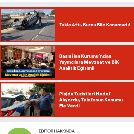
Takla Attı, Burnu Bile Kanamadı!
Basın İlan Kurumu’ndan
Yayıncılara Mevzuat ve BİK
Analitik Eğitimi!
Plajda Turistleri Hedef
Alıyordu, Telefonun Konumu
Ele Verdi
EDITÖR HAKKINDA