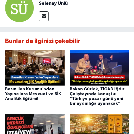
Selenay Ünlü
Bunlar da ilginizi çekebilir
Basın İlan Kurumu’ndan
Bakan Gürlek, TİGAD Iğdır
Yayıncılara Mevzuat ve BİK
Çalıştayında konuştu:
Analitik Eğitimi!
“Türkiye pazar günü yeni
bir aydınlığa uyanacak”