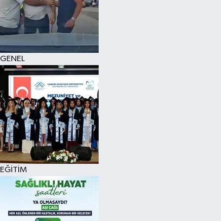
KÜLTÜR SANAT
MAGAZİN
GENEL
SAĞLIK
SİYASET
SPOR
TEKNOLOJİ
VİZYONDAKİLER
EĞİTİM
YAŞAM