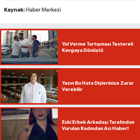
Kaynak:
Haber Merkezi
Yol Verme Tartışması Testereli
Kavgaya Dönüştü
Yazın Bu Hata Dişlerinize Zarar
Verebilir
Eski Erkek Arkadaşı Tarafından
Vurulan Kadından Acı Haber!