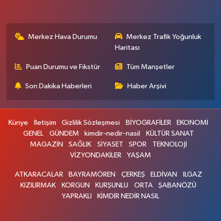
Merkez Hava Durumu
Merkez Trafik Yoğunluk
Haritası
Puan Durumu ve Fikstür
Tüm Manşetler
Son Dakika Haberleri
Haber Arşivi
Künye
İletişim
Gizlilik Sözleşmesi
BİYOGRAFİLER
EKONOMİ
GENEL
GÜNDEM
kimdir-nedir-nasil
KÜLTÜR SANAT
MAGAZİN
SAĞLIK
SİYASET
SPOR
TEKNOLOJİ
VİZYONDAKİLER
YAŞAM
ATKARACALAR
BAYRAMÖREN
ÇERKEŞ
ELDİVAN
ILGAZ
KIZILIRMAK
KORGUN
KURŞUNLU
ORTA
ŞABANÖZÜ
YAPRAKLI
KİMDİR NEDİR NASIL