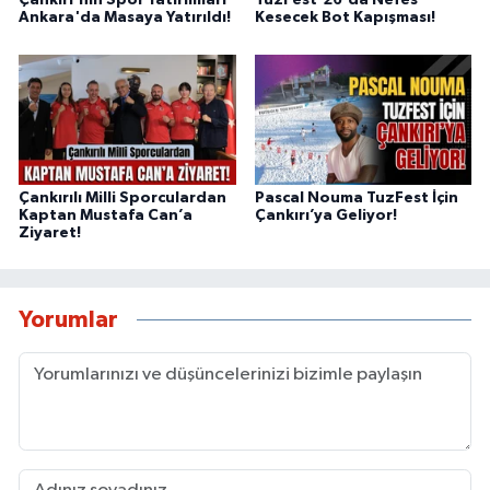
Çankırı'nın Spor Yatırımları
TuzFest’26'da Nefes
Ankara'da Masaya Yatırıldı!
Kesecek Bot Kapışması!
Çankırılı Milli Sporculardan
Pascal Nouma TuzFest İçin
Kaptan Mustafa Can’a
Çankırı’ya Geliyor!
Ziyaret!
Yorumlar