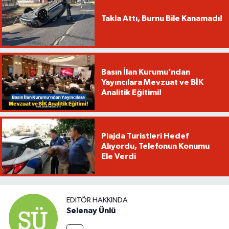
Takla Attı, Burnu Bile Kanamadı!
Basın İlan Kurumu’ndan
Yayıncılara Mevzuat ve BİK
Analitik Eğitimi!
Plajda Turistleri Hedef
Alıyordu, Telefonun Konumu
Ele Verdi
EDITÖR HAKKINDA
Selenay Ünlü