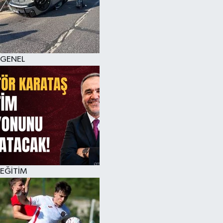
KÜLTÜR SANAT
MAGAZİN
GENEL
SAĞLIK
SİYASET
SPOR
TEKNOLOJİ
VİZYONDAKİLER
EĞİTİM
YAŞAM