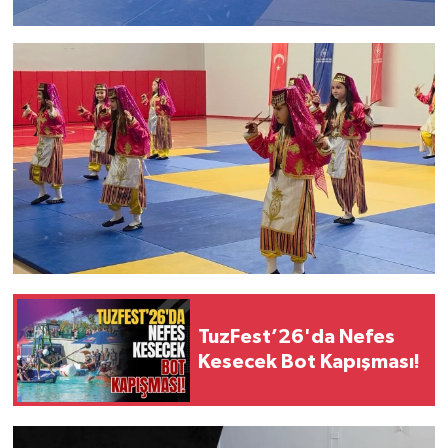
TuzFest’26'da Nefes
Kesecek Bot Kapışması!