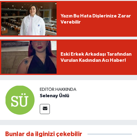
Yazın Bu Hata Dişlerinize Zarar
Verebilir
Eski Erkek Arkadaşı Tarafından
Vurulan Kadından Acı Haber!
EDITÖR HAKKINDA
Selenay Ünlü
Bunlar da ilginizi çekebilir