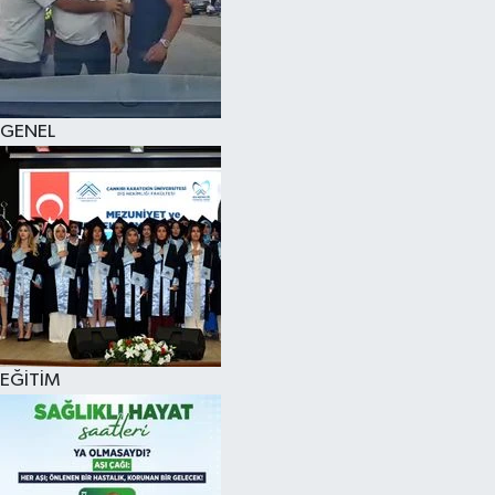
KÜLTÜR SANAT
MAGAZİN
GENEL
SAĞLIK
SİYASET
SPOR
TEKNOLOJİ
VİZYONDAKİLER
EĞİTİM
YAŞAM