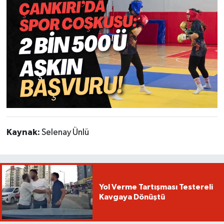
Kaynak:
Selenay Ünlü
Yol Verme Tartışması Testereli
Kavgaya Dönüştü