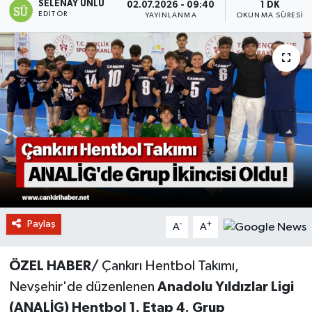
SELENAY ÜNLÜ
02.07.2026 - 09:40
1 DK
EDITÖR
YAYINLANMA
OKUNMA SÜRESI
Paylaş
-
+
A
A
ÖZEL HABER/
Çankırı Hentbol Takımı,
Nevşehir'de düzenlenen
Anadolu Yıldızlar Ligi
(ANALİG) Hentbol 1. Etap 4. Grup