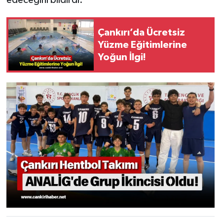
edeceğini bildirdi.
Çankırı’da Ücretsiz
Yüzme Eğitimlerine
Yoğun İlgi!