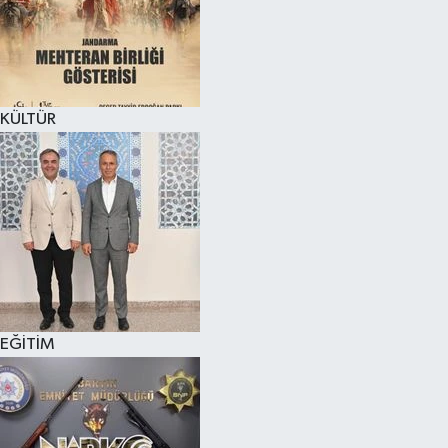
KÜLTÜR SANAT
MAGAZİN
KÜLTÜR
SAĞLIK
SİYASET
SPOR
TEKNOLOJİ
VİZYONDAKİLER
EĞİTİM
YAŞAM