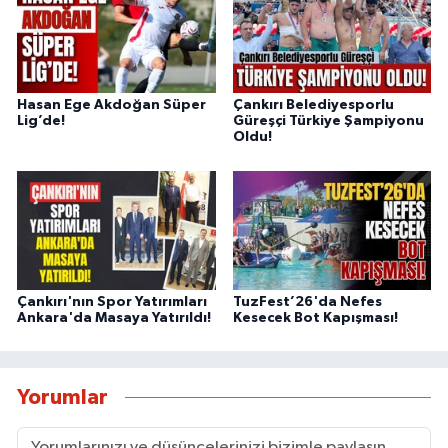
Hasan Ege Akdoğan Süper
Çankırı Belediyesporlu
Lig’de!
Güreşçi Türkiye Şampiyonu
Oldu!
Çankırı'nın Spor Yatırımları
TuzFest’26'da Nefes
Ankara'da Masaya Yatırıldı!
Kesecek Bot Kapışması!
Yorumlar