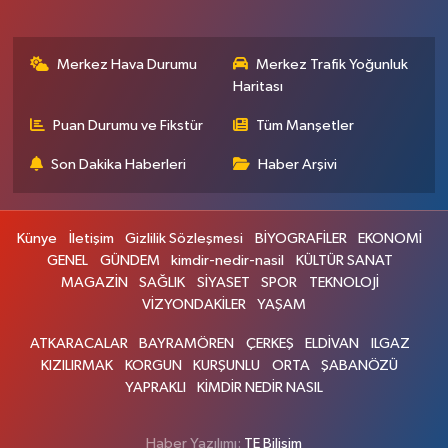
Merkez Hava Durumu
Merkez Trafik Yoğunluk
Haritası
Puan Durumu ve Fikstür
Tüm Manşetler
Son Dakika Haberleri
Haber Arşivi
Künye
İletişim
Gizlilik Sözleşmesi
BİYOGRAFİLER
EKONOMİ
GENEL
GÜNDEM
kimdir-nedir-nasil
KÜLTÜR SANAT
MAGAZİN
SAĞLIK
SİYASET
SPOR
TEKNOLOJİ
VİZYONDAKİLER
YAŞAM
ATKARACALAR
BAYRAMÖREN
ÇERKEŞ
ELDİVAN
ILGAZ
KIZILIRMAK
KORGUN
KURŞUNLU
ORTA
ŞABANÖZÜ
YAPRAKLI
KİMDİR NEDİR NASIL
Haber Yazılımı:
TE Bilişim