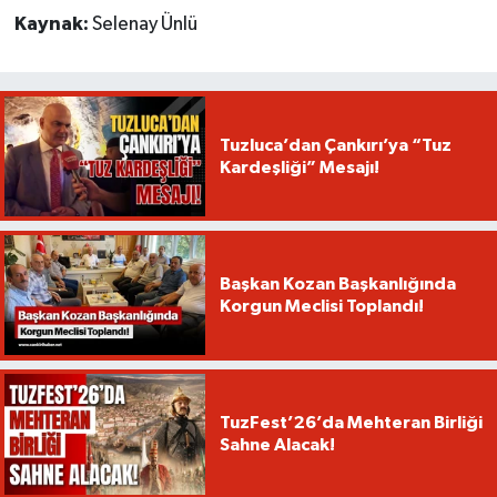
Kaynak:
Selenay Ünlü
Tuzluca’dan Çankırı’ya “Tuz
Kardeşliği” Mesajı!
Başkan Kozan Başkanlığında
Korgun Meclisi Toplandı!
TuzFest’26’da Mehteran Birliği
Sahne Alacak!