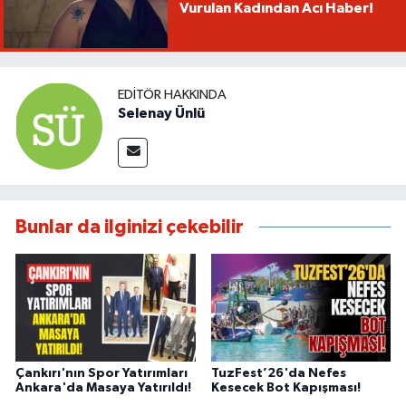
Vurulan Kadından Acı Haber!
EDITÖR HAKKINDA
Selenay Ünlü
Bunlar da ilginizi çekebilir
Çankırı'nın Spor Yatırımları
TuzFest’26'da Nefes
Ankara'da Masaya Yatırıldı!
Kesecek Bot Kapışması!