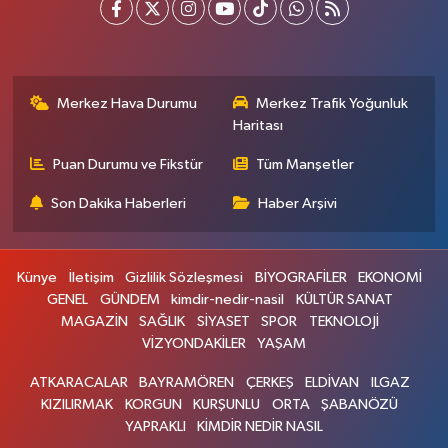
Merkez Hava Durumu
Merkez Trafik Yoğunluk
Haritası
Puan Durumu ve Fikstür
Tüm Manşetler
Son Dakika Haberleri
Haber Arşivi
Künye
İletişim
Gizlilik Sözleşmesi
BİYOGRAFİLER
EKONOMİ
GENEL
GÜNDEM
kimdir-nedir-nasil
KÜLTÜR SANAT
MAGAZİN
SAĞLIK
SİYASET
SPOR
TEKNOLOJİ
VİZYONDAKİLER
YAŞAM
ATKARACALAR
BAYRAMÖREN
ÇERKEŞ
ELDİVAN
ILGAZ
KIZILIRMAK
KORGUN
KURŞUNLU
ORTA
ŞABANÖZÜ
YAPRAKLI
KİMDİR NEDİR NASIL