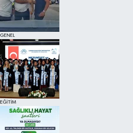
KÜLTÜR SANAT
MAGAZİN
GENEL
SAĞLIK
SİYASET
SPOR
TEKNOLOJİ
VİZYONDAKİLER
EĞİTİM
YAŞAM