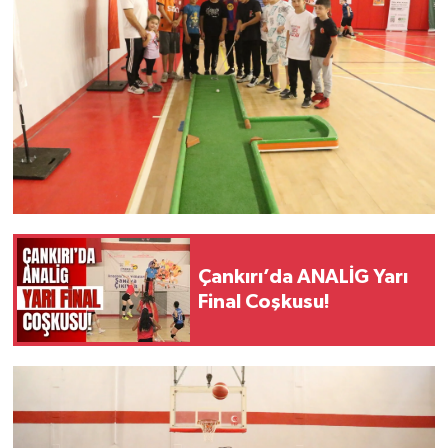
Çankırı’da ANALİG Yarı
Final Coşkusu!