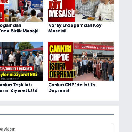
doğan’dan
Koray Erdoğan'dan Köy
nde Birlik Mesajı!
Mesaisi!
ankırı Teşkilatı
Çankırı CHP'de İstifa
erini Ziyaret Etti!
Depremi!