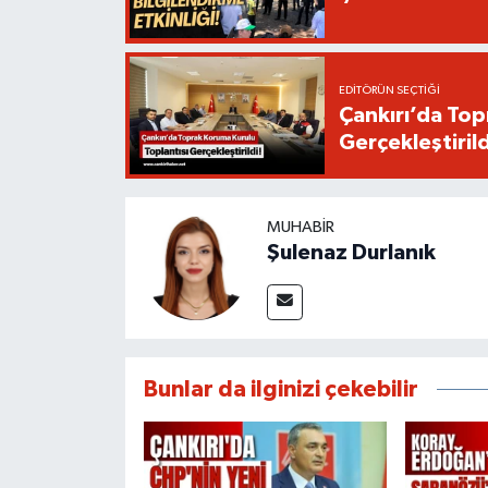
EDITÖRÜN SEÇTIĞI
Çankırı’da Top
Gerçekleştirild
MUHABIR
Şulenaz Durlanık
Bunlar da ilginizi çekebilir