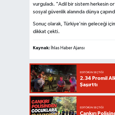
vurguladı. "Adil bir sistem herkesin or
sosyal güvenlik alanında dünya çapınd
Sonuç olarak, Türkiye'nin geleceği için
dikkat çekti.
Kaynak:
İhlas Haber Ajansı
EDITÖRÜN SEÇTIĞI
2.34 Promil Alk
Şaşırttı
EDITÖRÜN SEÇTIĞI
Çankırı Polisin