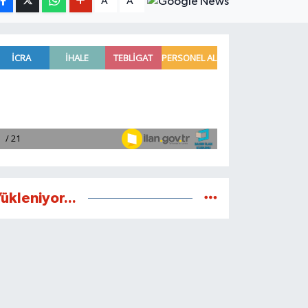
A
A
ükleniyor...