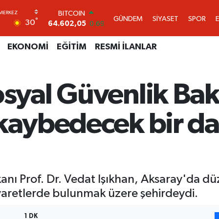
64.602,05
0.69
GÜNDEM
SİYASET
SPOR
DOLAR
°
30
47,5986
0.06
EURO
EKONOMİ
EĞİTİM
RESMİ İLANLAR
55,0700
0.1
STERLİN
64,2438
0.21
GRAM ALTIN
syal Güvenlik Bak
6513.94
0.32
BİST100
13.768
48
kaybedecek bir dak
anı Prof. Dr. Vedat Işıkhan, Aksaray'da dü
iyaretlerde bulunmak üzere şehirdeydi.
1 DK