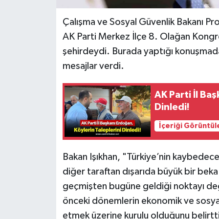
Çalışma ve Sosyal Güvenlik Bakanı Pro
AK Parti Merkez İlçe 8. Olağan Kongre
şehirdeydi. Burada yaptığı konuşmada
mesajlar verdi.
AK Parti İl Ba
Dinledi!
İçeriği Görüntül
Bakan Işıkhan, "Türkiye’nin kaybedecek 
diğer taraftan dışarıda büyük bir bek
geçmişten bugüne geldiği noktayı değe
önceki dönemlerin ekonomik ve sosyal 
etmek üzerine kurulu olduğunu belirtt