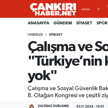
ANASAYFA
Künye
Merkez Hava Durumu
ANASAYFA
GÜNDEM
SİYASET
SPOR
GÜNDEM
İletişim
Merkez Trafik Yoğunluk Haritası
HABERLER
SİYASET
Çalışma ve So
SİYASET
Gizlilik Sözleşmesi
Süper Lig Puan Durumu ve Fikstür
SPOR
BİYOGRAFİLER
Tüm Manşetler
"Türkiye’nin 
EKONOMİ
EKONOMİ
Son Dakika Haberleri
yok"
EĞİTİM
GENEL
Haber Arşivi
Çalışma ve Sosyal Güvenlik Bak
RESMİ İLANLAR
GÜNDEM
8. Olağan Kongresi ve çeşitli z
kimdir-nedir-nasil
ŞULENAZ DURLANIK
03.11.2024 - 10:51