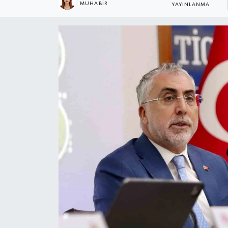
MUHABIR
YAYINLANMA
KÜLTÜR SANAT
MAGAZİN
SAĞLIK
SİYASET
SPOR
TEKNOLOJİ
VİZYONDAKİLER
YAŞAM