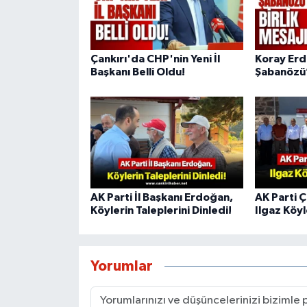
Çankırı'da CHP'nin Yeni İl
Koray Er
Başkanı Belli Oldu!
Şabanözü’
AK Parti İl Başkanı Erdoğan,
AK Parti Ç
Köylerin Taleplerini Dinledi!
Ilgaz Köyl
Yorumlar