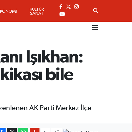
KÜLTÜR
EKONOMİ
SANAT
anı Işıkhan:
ikası bile
zenlenen AK Parti Merkez İlçe
-
+