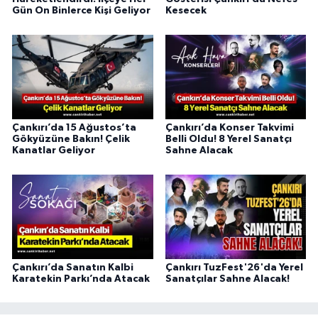
Gün On Binlerce Kişi Geliyor
Kesecek
Çankırı’da 15 Ağustos’ta
Çankırı’da Konser Takvimi
Gökyüzüne Bakın! Çelik
Belli Oldu! 8 Yerel Sanatçı
Kanatlar Geliyor
Sahne Alacak
Çankırı’da Sanatın Kalbi
Çankırı TuzFest'26'da Yerel
Karatekin Parkı’nda Atacak
Sanatçılar Sahne Alacak!