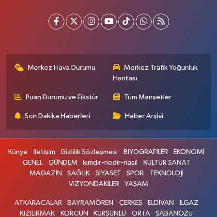
Merkez Hava Durumu
Merkez Trafik Yoğunluk
Haritası
Puan Durumu ve Fikstür
Tüm Manşetler
Son Dakika Haberleri
Haber Arşivi
Künye
İletişim
Gizlilik Sözleşmesi
BİYOGRAFİLER
EKONOMİ
GENEL
GÜNDEM
kimdir-nedir-nasil
KÜLTÜR SANAT
MAGAZİN
SAĞLIK
SİYASET
SPOR
TEKNOLOJİ
VİZYONDAKİLER
YAŞAM
ATKARACALAR
BAYRAMÖREN
ÇERKEŞ
ELDİVAN
ILGAZ
KIZILIRMAK
KORGUN
KURŞUNLU
ORTA
ŞABANÖZÜ