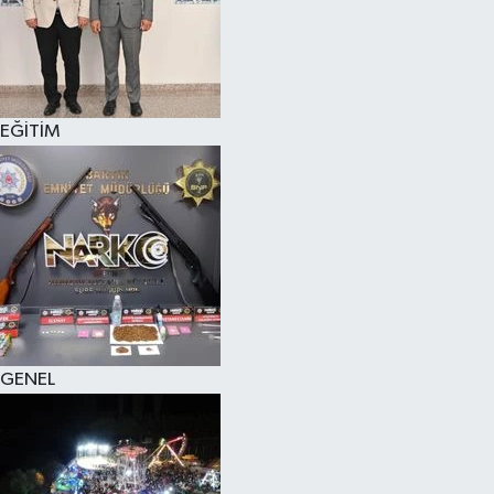
KÜLTÜR SANAT
MAGAZİN
EĞİTİM
SAĞLIK
SİYASET
SPOR
TEKNOLOJİ
VİZYONDAKİLER
GENEL
YAŞAM