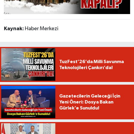
Kaynak:
Haber Merkezi
TuzFest’26’da Milli Savunma
Teknolojileri Çankırı’da!
Gazetecilerin Geleceği İçin
Yeni Öneri: Dosya Bakan
Gürlek’e Sunuldu!