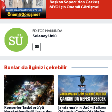
Başkan Sopacı’dan Çerkeş
MYO İçin Önemli Görüşme!
EDITÖR HAKKINDA
Selenay Ünlü
Bunlar da ilginizi çekebilir
Konserler Taşköprü’yü
Jandarma’nın Üzüm Salkımı
Hareketlendirdi! İlçeye Her
Gösterisi Çankırı’da Nefes