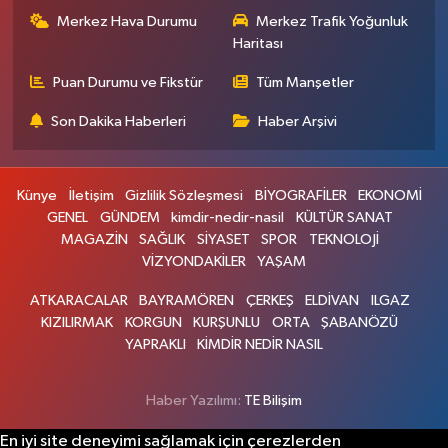
Merkez Hava Durumu
Merkez Trafik Yoğunluk
Haritası
Puan Durumu ve Fikstür
Tüm Manşetler
Son Dakika Haberleri
Haber Arşivi
Künye
İletişim
Gizlilik Sözleşmesi
BİYOGRAFİLER
EKONOMİ
GENEL
GÜNDEM
kimdir-nedir-nasil
KÜLTÜR SANAT
MAGAZİN
SAĞLIK
SİYASET
SPOR
TEKNOLOJİ
VİZYONDAKİLER
YAŞAM
ATKARACALAR
BAYRAMÖREN
ÇERKEŞ
ELDİVAN
ILGAZ
KIZILIRMAK
KORGUN
KURŞUNLU
ORTA
ŞABANÖZÜ
YAPRAKLI
KİMDİR NEDİR NASIL
Haber Yazılımı:
TE Bilişim
En iyi site deneyimi sağlamak için çerezlerden