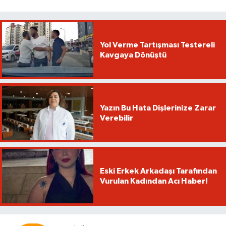
Yol Verme Tartışması Testereli
Kavgaya Dönüştü
Yazın Bu Hata Dişlerinize Zarar
Verebilir
Eski Erkek Arkadaşı Tarafından
Vurulan Kadından Acı Haber!