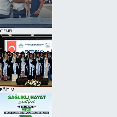
KÜLTÜR SANAT
MAGAZİN
GENEL
SAĞLIK
SİYASET
SPOR
TEKNOLOJİ
VİZYONDAKİLER
EĞİTİM
YAŞAM