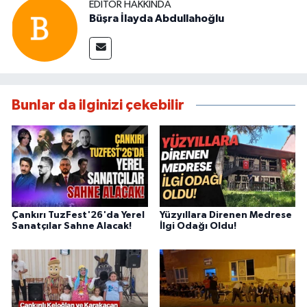
EDITÖR HAKKINDA
Büşra İlayda Abdullahoğlu
Bunlar da ilginizi çekebilir
Çankırı TuzFest'26'da Yerel
Yüzyıllara Direnen Medrese
Sanatçılar Sahne Alacak!
İlgi Odağı Oldu!