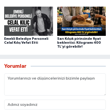
Emekli Belediye Personeli
Sarı Kılçık pirincinde fiyat
Celal Kılıç Vefat Etti
beklentisi: Kilogramı 400
TL'yi görebilir!
Yorumlar