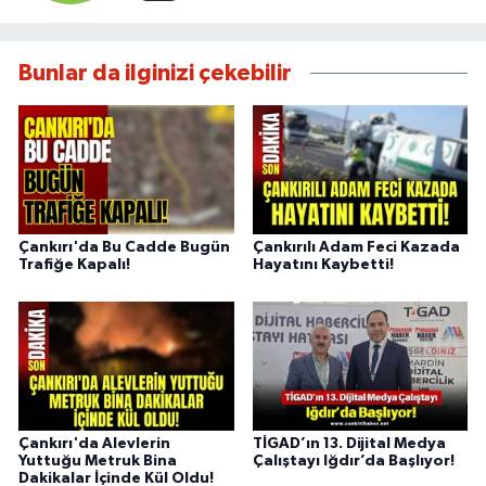
Bunlar da ilginizi çekebilir
Çankırı'da Bu Cadde Bugün
Çankırılı Adam Feci Kazada
Trafiğe Kapalı!
Hayatını Kaybetti!
Çankırı'da Alevlerin
TİGAD’ın 13. Dijital Medya
Yuttuğu Metruk Bina
Çalıştayı Iğdır’da Başlıyor!
Dakikalar İçinde Kül Oldu!