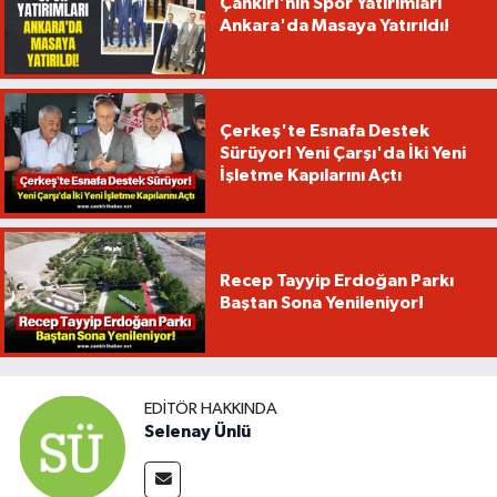
Çankırı'nın Spor Yatırımları
Ankara'da Masaya Yatırıldı!
Çerkeş'te Esnafa Destek
Sürüyor! Yeni Çarşı'da İki Yeni
İşletme Kapılarını Açtı
Recep Tayyip Erdoğan Parkı
Baştan Sona Yenileniyor!
EDITÖR HAKKINDA
Selenay Ünlü