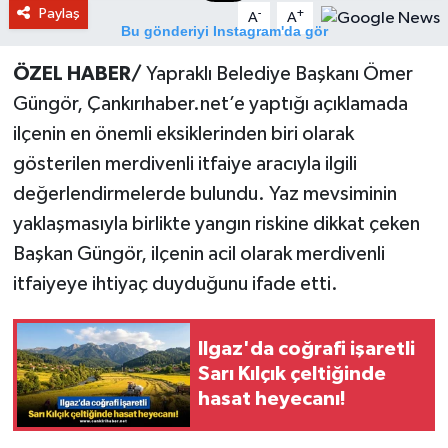
Paylaş
-
+
A
A
Bu gönderiyi Instagram'da gör
ÖZEL HABER/
Yapraklı Belediye Başkanı Ömer
Güngör, Çankırıhaber.net’e yaptığı açıklamada
ilçenin en önemli eksiklerinden biri olarak
gösterilen merdivenli itfaiye aracıyla ilgili
değerlendirmelerde bulundu. Yaz mevsiminin
yaklaşmasıyla birlikte yangın riskine dikkat çeken
Başkan Güngör, ilçenin acil olarak merdivenli
Çankırı Haber Net (@cankirihabernet)'in paylaştığı bir gönderi
itfaiyeye ihtiyaç duyduğunu ifade etti.
Ilgaz'da coğrafi işaretli
Sarı Kılçık çeltiğinde
hasat heyecanı!