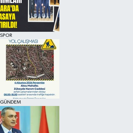
KÜLTÜR SANAT
MAGAZİN
SPOR
SAĞLIK
SİYASET
SPOR
TEKNOLOJİ
VİZYONDAKİLER
GÜNDEM
YAŞAM