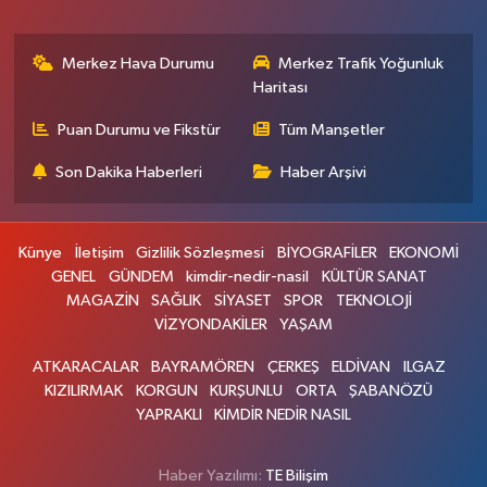
Merkez Hava Durumu
Merkez Trafik Yoğunluk
Haritası
Puan Durumu ve Fikstür
Tüm Manşetler
Son Dakika Haberleri
Haber Arşivi
Künye
İletişim
Gizlilik Sözleşmesi
BİYOGRAFİLER
EKONOMİ
GENEL
GÜNDEM
kimdir-nedir-nasil
KÜLTÜR SANAT
MAGAZİN
SAĞLIK
SİYASET
SPOR
TEKNOLOJİ
VİZYONDAKİLER
YAŞAM
ATKARACALAR
BAYRAMÖREN
ÇERKEŞ
ELDİVAN
ILGAZ
KIZILIRMAK
KORGUN
KURŞUNLU
ORTA
ŞABANÖZÜ
YAPRAKLI
KİMDİR NEDİR NASIL
Haber Yazılımı:
TE Bilişim