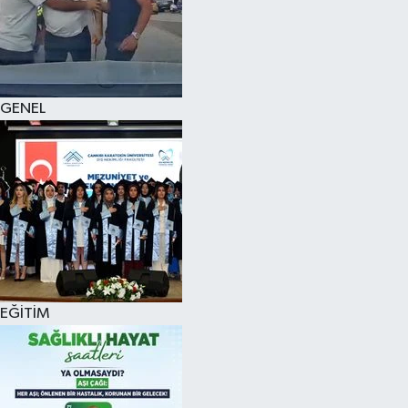
KÜLTÜR SANAT
MAGAZİN
GENEL
SAĞLIK
SİYASET
SPOR
TEKNOLOJİ
VİZYONDAKİLER
EĞİTİM
YAŞAM