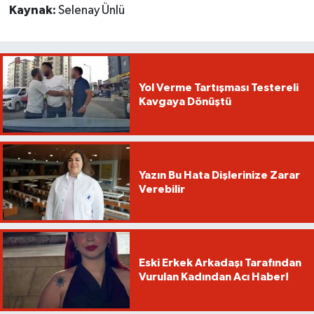
Kaynak:
Selenay Ünlü
Yol Verme Tartışması Testereli
Kavgaya Dönüştü
Yazın Bu Hata Dişlerinize Zarar
Verebilir
Eski Erkek Arkadaşı Tarafından
Vurulan Kadından Acı Haber!